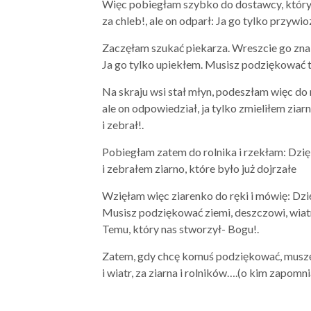
Więc pobiegłam szybko do dostawcy, który 
za chleb!, ale on odparł: Ja go tylko przyw
Zaczęłam szukać piekarza. Wreszcie go znal
Ja go tylko upiekłem. Musisz podziękować t
Na skraju wsi stał młyn, podeszłam więc do 
ale on odpowiedział, ja tylko zmieliłem zia
i zebrał!.
Pobiegłam zatem do rolnika i rzekłam: Dzięk
i zebrałem ziarno, które było już dojrzałe
Wzięłam więc ziarenko do ręki i mówię: Dzię
Musisz podziękować ziemi, deszczowi, wiatr
Temu, który nas stworzył- Bogu!.
Zatem, gdy chcę komuś podziękować, muszę 
i wiatr, za ziarna i rolników….(o kim zapom