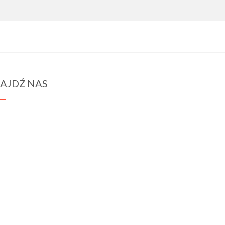
AJDŹ NAS
spraba@rabawyzna.edu.pl
34-721 Raba Wyżna 120
tel. (18) 26 71 071