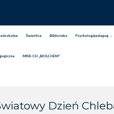
zedszkolne
Świetlica
Biblioteka
Psycholog/pedagog
gogiczna
MKB-CH „BIOLCHEM”
Światowy Dzień Chleb