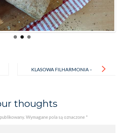
KLASOWA FILHARMONIA –
powraca !
our thoughts
opublikowany.
Wymagane pola są oznaczone
*