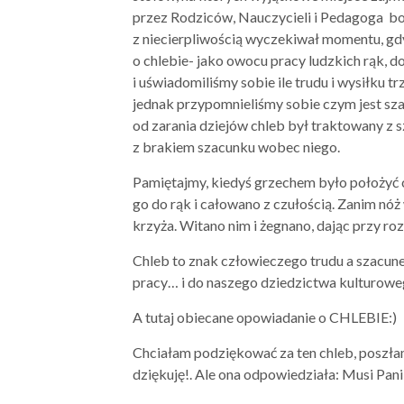
przez Rodziców, Nauczycieli i Pedagoga bo
z niecierpliwością wyczekiwał momentu, gd
o chlebie- jako owocu pracy ludzkich rąk, d
i uświadomiliśmy sobie ile trudu i wysiłku 
jednak przypomnieliśmy sobie czym jest s
od zarania dziejów chleb był traktowany z s
z brakiem szacunku wobec niego.
Pamiętajmy, kiedyś grzechem było położyć c
go do rąk i całowano z czułością. Zanim nó
krzyża. Witano nim i żegnano, dając przy ro
Chleb to znak człowieczego trudu a szacune
pracy… i do naszego dziedzictwa kulturow
A tutaj obiecane opowiadanie o CHLEBIE:)
Chciałam podziękować za ten chleb, poszła
dziękuję!. Ale ona odpowiedziała: Musi Pan