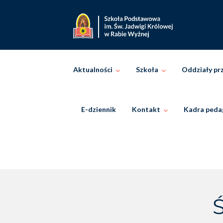
Skip
to
content
Aktualności
Szkoła
Oddziały pr
E-dziennik
Kontakt
Kadra peda