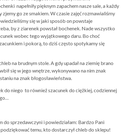
chenki napełniły pięknym zapachem nasze sale, a każdy
y zjemy go ze smakiem. W czasie zajęć rozmawialiśmy
owiedzieliśmy się w jaki sposób on powstaje
trzeba, by z ziarenek powstał bochenek. Nade wszystko
zacunek wobec tego wyjątkowego daru. Bo choć
zacunkiem i pokorą, to dziś często spotykamy się
hleb na brudnym stole. A gdy upadał na ziemię brano
ż wbił się w jego wnętrze, wykonywano na nim znak
zstaniu na znak błogosławieństwa.
k do niego to również szacunek do ciężkiej, codziennej
ego…
m do sprzedawczyni i powiedziałam: Bardzo Pani
i podziękować temu, kto dostarczył chleb do sklepu!