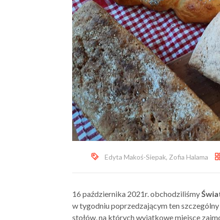
Edyta Makoś-Siepak
,
Zofia Halama
16 października 2021r. obchodziliśmy
Świa
w tygodniu poprzedzającym ten szczególny 
stołów, na których wyjątkowe miejsce zaj