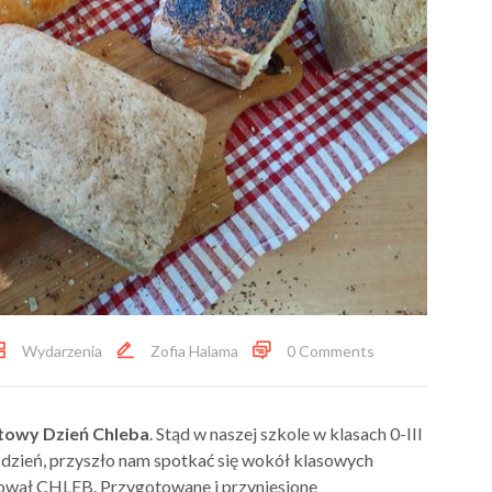
Wydarzenia
Zofia Halama
0 Comments
towy Dzień Chleba
. Stąd w naszej szkole w klasach 0-III
dzień, przyszło nam spotkać się wokół klasowych
mował CHLEB. Przygotowane i przyniesione