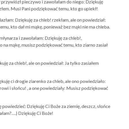
przywiózł pieczywo i zawołałam do niego: Dziękuję
iozłem. Musi Pani podziękować temu, kto go upiekł!
azłam: Dziękuję za chleb! rzekłam, ale on powiedział:
emu, kto dał mi mąkę, ponieważ bez mąki nie ma chleba.
młynarza i zawołałam: Dziękuję za chleb!,
rno na mąkę, musisz podziękować temu, kto ziarno zasiał
uję za chleb!, ale on powiedział: Ja tylko zasiałem
kuję ci drogie ziarenko za chleb, ale ono powiedziało:
owi i słońcu! , a one powiedziały: Musisz podziękować
powiedzieć: Dziękuję Ci Boże za ziemię, deszcz, słońce
niałam?….) Dziękuję Ci Boże!