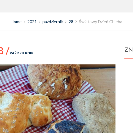
Home
2021
październik
28
Światowy Dzień Chleba
8 /
ZN
PAŹDZIERNIK