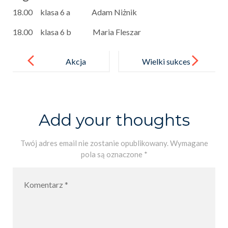
18.00 klasa 6 a Adam Niżnik
18.00 klasa 6 b Maria Fleszar
Post
navigation
Akcja
Wielki sukces
„Zakrętki dla
naszych
Zosi”
umysłów
ścisłych!
Add your thoughts
Twój adres email nie zostanie opublikowany.
Wymagane
pola są oznaczone
*