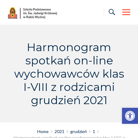
Skip
to
content
Harmonogram
spotkań on-line
wychowawców klas
I-VIII z rodzicami
grudzień 2021
Otwórz pasek narzędzi
Home
2021
grudzień
1
Harmonogram spotkań on-line wychowawców klas I-VIII z