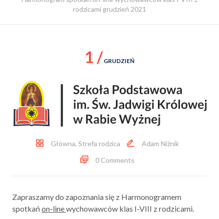
rodzicami grudzień 2021
1 /
GRUDZIEŃ
Główna
,
Strefa rodzica
Adam Niżnik
0 Comments
Zapraszamy do zapoznania się z Harmonogramem
spotkań
on-line
wychowawców klas I-VIII z rodzicami.