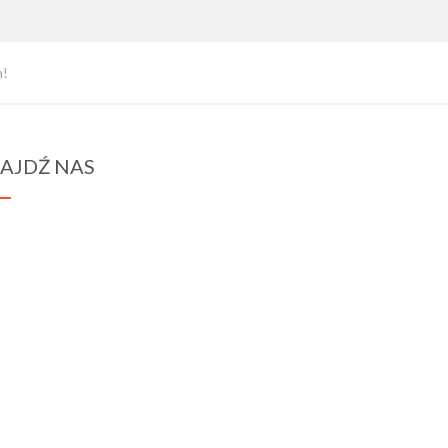
h!
AJDŹ NAS
spraba@rabawyzna.edu.pl
34-721 Raba Wyżna 120
tel. (18) 26 71 071