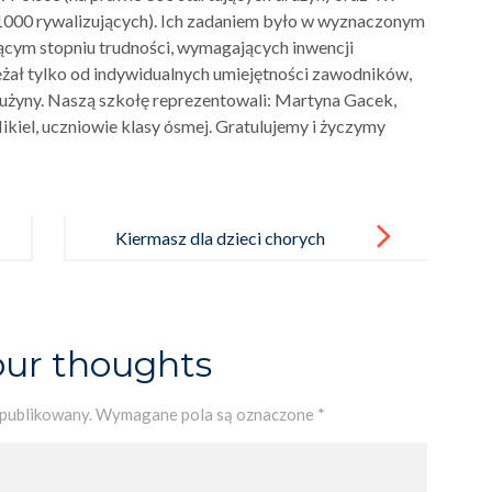
 1000 rywalizujących). Ich zadaniem było w wyznaczonym
nącym stopniu trudności, wymagających inwencji
eżał tylko od indywidualnych umiejętności zawodników,
rużyny. Naszą szkołę reprezentowali: Martyna Gacek,
ikiel, uczniowie klasy ósmej. Gratulujemy i życzymy
Kiermasz dla dzieci chorych
na dystrofię mięśniową
our thoughts
opublikowany.
Wymagane pola są oznaczone
*