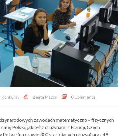
Konkursy
Beata Macioł
0 Comments
międzynarodowych zawodach matematyczno – fizycznych
całej Polski, jak też z drużynami z Francji, Czech
 w Polsce (na prawie 300 startujących drużyn) oraz 49.