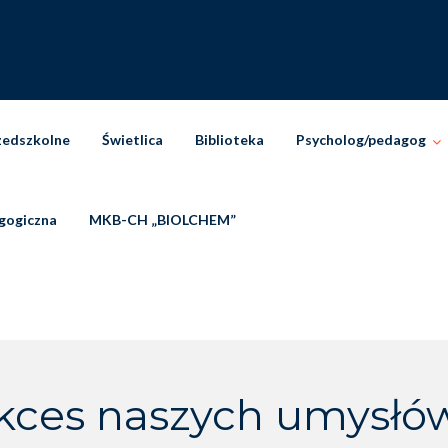
zedszkolne
Świetlica
Biblioteka
Psycholog/pedagog
gogiczna
MKB-CH „BIOLCHEM”
kces naszych umysłów