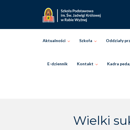
Skip
to
content
Aktualności
Szkoła
Oddziały pr
E-dziennik
Kontakt
Kadra peda
Wielki su