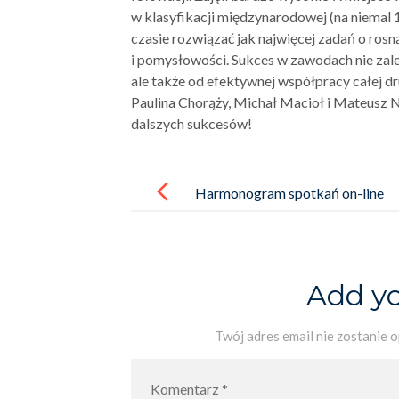
w klasyfikacji międzynarodowej (na niemal
czasie rozwiązać jak najwięcej zadań o ros
i pomysłowości. Sukces w zawodach nie zal
ale także od efektywnej współpracy całej d
Paulina Chorąży, Michał Macioł i Mateusz N
dalszych sukcesów!
Post
navigation
Harmonogram spotkań on-line
wychowawców klas I-VIII
z rodzicami grudzień 2021
Add y
Twój adres email nie zostanie 