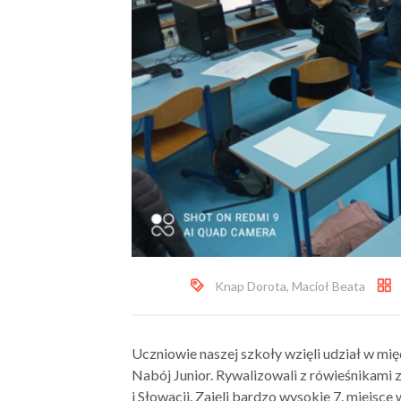
Knap Dorota
,
Macioł Beata
Uczniowie naszej szkoły wzięli udział w 
Nabój Junior. Rywalizowali z rówieśnikami z 
i Słowacji. Zajęli bardzo wysokie 7. miejsce