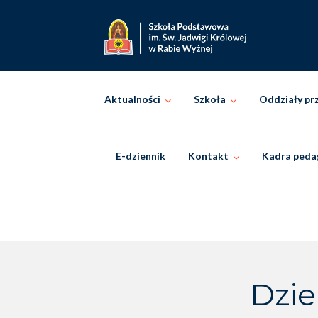
Skip
to
content
Aktualności
Szkoła
Oddziały pr
E-dziennik
Kontakt
Kadra peda
Dzie