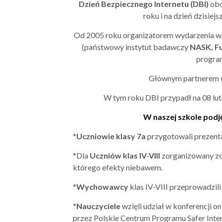
Dzień Bezpiecznego Internetu
(DBI)
obc
roku i na dzień dzisiej
Od 2005 roku organizatorem wydarzenia w 
(państwowy instytut badawczy
NASK, Fu
program
Głównym partnerem w
W tym roku DBI przypadł na 08 lut
W naszej szkole podję
*
Uczniowie
klasy 7a
przygotowali prezenta
*Dla
Uczniów klas IV-VIII
zorganizowany zo
którego efekty niebawem.
*
Wychowawcy
klas IV-VIII przeprowadzil
*
Nauczyciele
wzięli udział w konferencji 
przez Polskie Centrum Programu Safer Inter