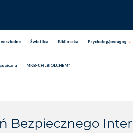
zedszkolne
Świetlica
Biblioteka
Psycholog/pedagog
gogiczna
MKB-CH „BIOLCHEM”
ń Bezpiecznego Inte