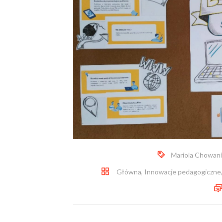
Mariola Chowan
Główna
,
Innowacje pedagogiczne