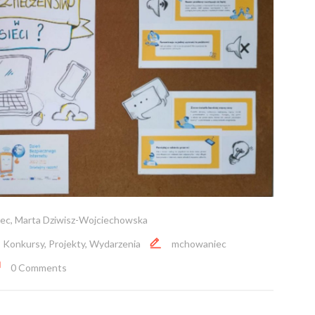
iec
,
Marta Dziwisz-Wojciechowska
,
Konkursy
,
Projekty
,
Wydarzenia
mchowaniec
0 Comments