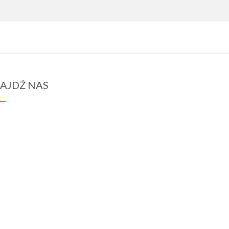
AJDŹ NAS
spraba@rabawyzna.edu.pl
34-721 Raba Wyżna 120
tel. (18) 26 71 071