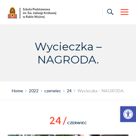
Skip
to
content
Wycieczka –
NAGRODA.
Home
2022
czerwiec
24
Wycieczka – NAGRODA.
Otwórz pasek narzędzi
24 /
CZERWIEC