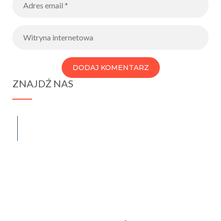
ZNAJDŹ NAS
spraba@rabawyzna.edu.pl
34-721 Raba Wyżna 120
tel. (18) 26 71 071