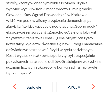
szkoły, którzy w obecnym roku szkolnym uzyskali
wysokie wyniki w konkursach wiedzy i umiejętności.
Odwiedziliśmy Ogród Doświadczeń w Krakowie,
w którym podziwialiśmy urządzenia demonstrujące
zjawiska fizyki, ekspozycję geologiczną „Geo-gródek”,
ekspozycję sensoryczną „Zapachowo”, zielony labirynt
z cytatami Stanisława Lema – „Lem-birynt”. Wszyscy
uczestnicy wycieczki świetnie się bawili, mogli namacalnie
doświadczyć zastosowań fizyki w życiu codziennym.
Koszt wycieczki całkowicie pokryty był ze specjalnie
pozyskanych na ten cel środków. Gratulujemy wszystkim
uczniom licznych sukcesów w konkursach, a naprawdę
było ich sporo!
Post
navigation
Budowle
AKCJA
historyczne
„KAŻDY
w Minecraft
ZNACZEK