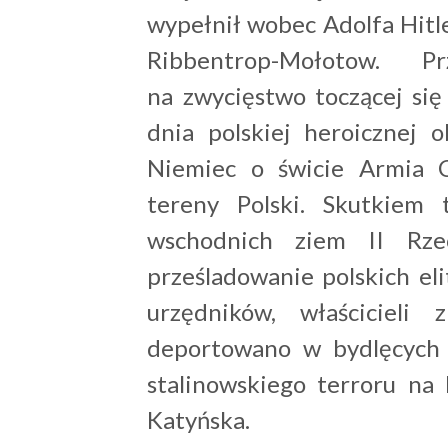
wypełnił wobec Adolfa Hitl
Ribbentrop-Mołotow. P
na zwycięstwo toczącej si
dnia polskiej heroicznej 
Niemiec o świcie Armia 
tereny Polski. Skutkiem 
wschodnich ziem II Rzecz
prześladowanie polskich elit
urzędników, właścicieli 
deportowano w bydlęcych
stalinowskiego terroru na l
Katyńska.