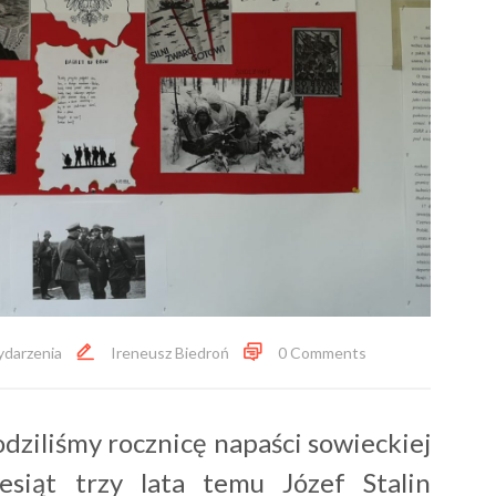
darzenia
Ireneusz Biedroń
0 Comments
ziliśmy rocznicę napaści sowieckiej
esiąt trzy lata temu Józef Stalin