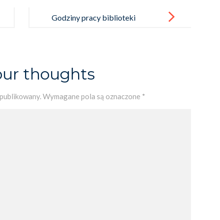
Godziny pracy biblioteki
w budynku św. Jana Pawła II
our thoughts
opublikowany.
Wymagane pola są oznaczone
*