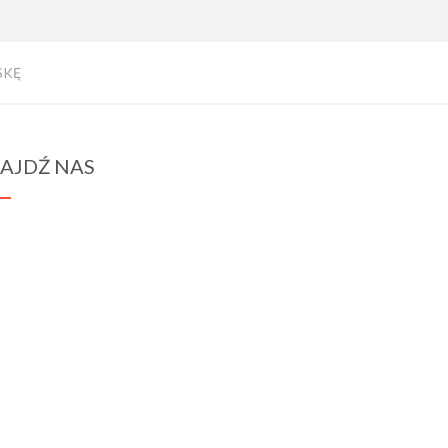
SKĘ
AJDŹ NAS
spraba@rabawyzna.edu.pl
34-721 Raba Wyżna 120
tel. (18) 26 71 071