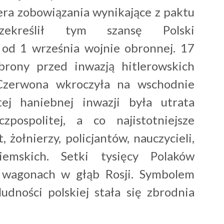
era zobowiązania wynikające z paktu
rzekreślił tym szansę Polski
ę od 1 września wojnie obronnej.
17
obrony przed inwazją hitlerowskich
Czerwona wkroczyła na wschodnie
tej haniebnej inwazji była utrata
pospolitej, a co najistotniejsze
, żołnierzy, policjantów, nauczycieli,
ziemskich. Setki tysięcy Polaków
 wagonach w głąb Rosji. Symbolem
udności polskiej stała się zbrodnia