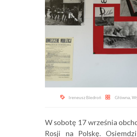
Ireneusz Biedroń
Główna
,
Wy
W sobotę 17 września obchod
Rosji na Polskę.
Osiemdzi