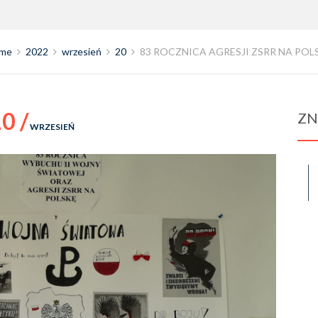
me
2022
wrzesień
20
83 ROCZNICA AGRESJI ZSRR NA POL
0 /
ZN
WRZESIEŃ