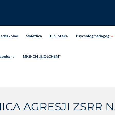
zedszkolne
Świetlica
Biblioteka
Psycholog/pedagog
gogiczna
MKB-CH „BIOLCHEM”
ICA AGRESJI ZSRR 