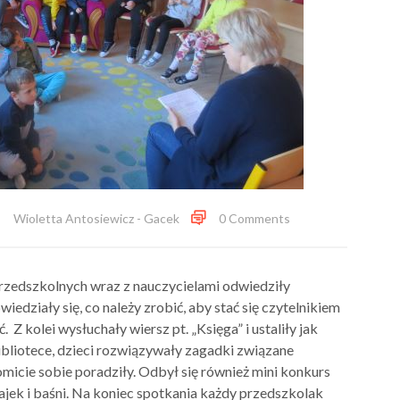
Wioletta Antosiewicz - Gacek
0 Comments
rzedszkolnych wraz z nauczycielami odwiedziły
iedziały się, co należy zrobić, aby stać się czytelnikiem
. Z kolei wysłuchały wiersz pt. „Księga” i ustaliły jak
ibliotece, dzieci rozwiązywały zagadki związane
komicie sobie poradziły. Odbył się również mini konkurs
ajek i baśni. Na koniec spotkania każdy przedszkolak