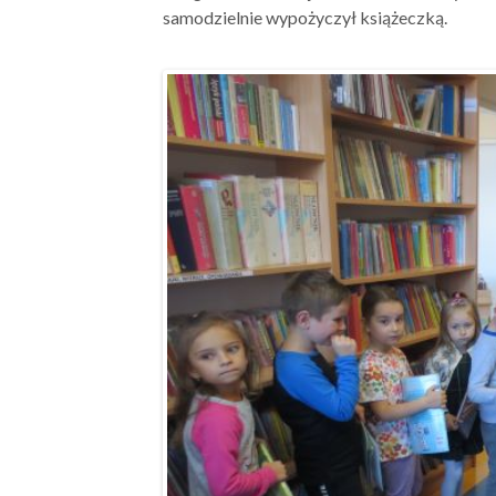
samodzielnie wypożyczył książeczką.