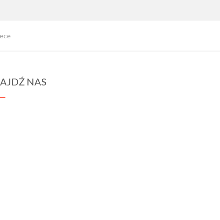
tece
AJDŹ NAS
spraba@rabawyzna.edu.pl
34-721 Raba Wyżna 120
tel. (18) 26 71 071