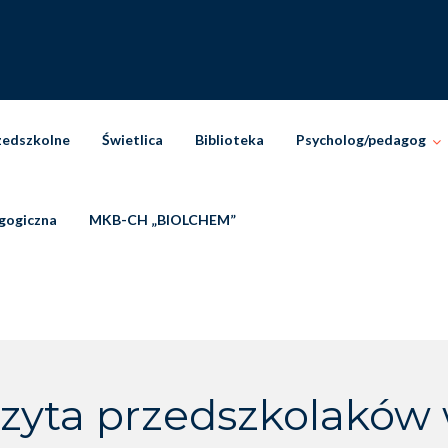
zedszkolne
Świetlica
Biblioteka
Psycholog/pedagog
gogiczna
MKB-CH „BIOLCHEM”
zyta przedszkolaków 