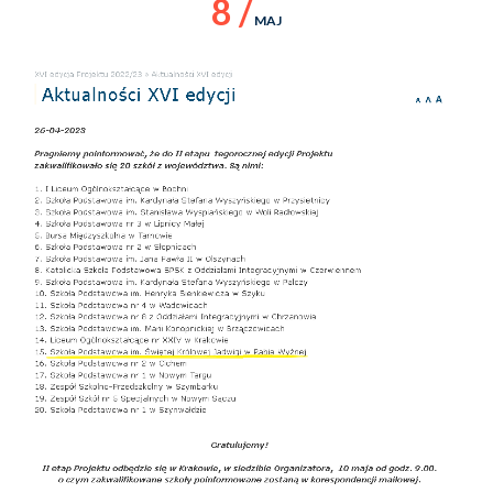
8 /
MAJ