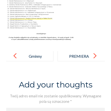
Post
navigation
Gminny
PREMIERA
Konkurs
spotu
Wiedzy
profilaktyczn
o Stanach
ego
Add your thoughts
Zjednoczonyc
h Ameryki
Twój adres email nie zostanie opublikowany.
Wymagane
pola są oznaczone
*