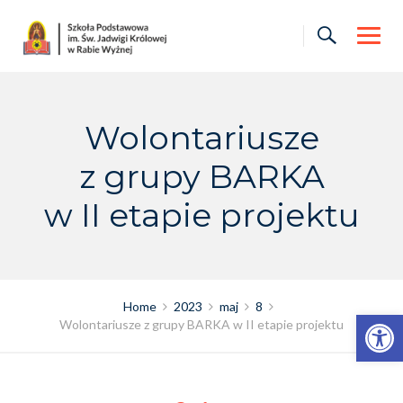
Skip
to
content
Wolontariusze
z grupy BARKA
w II etapie projektu
Home
2023
maj
8
Otwórz pasek narzędzi
Wolontariusze z grupy BARKA w II etapie projektu