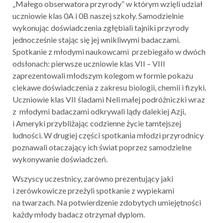
„Małego obserwatora przyrody” w którym wzięli udział
uczniowie klas 0A i 0B naszej szkoły. Samodzielnie
wykonując doświadczenia zgłębiali tajniki przyrody
jednocześnie stając się jej wnikliwymi badaczami.
Spotkanie z młodymi naukowcami przebiegało w dwóch
odsłonach: pierwsze uczniowie klas VII – VIII
zaprezentowali młodszym kolegom w formie pokazu
ciekawe doświadczenia z zakresu biologii, chemii i fizyki.
Uczniowie klas VII śladami Neli małej podróżniczki wraz
z młodymi badaczami odkrywali lądy dalekiej Azji,
i Ameryki przybliżając codzienne życie tamtejszej
ludności. W drugiej części spotkania młodzi przyrodnicy
poznawali otaczający ich świat poprzez samodzielne
wykonywanie doświadczeń.
Wszyscy uczestnicy, zarówno prezentujący jaki
i zerówkowicze przeżyli spotkanie z wypiekami
na twarzach. Na potwierdzenie zdobytych umiejętności
każdy młody badacz otrzymał dyplom.