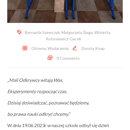
Bernarda Szewczyk
,
Małgorzata Ślaga
,
Wioletta
Antosiewicz-Gacek
Główna
,
Wydarzenia
Dorota Knap
0 Comments
„Mali Odkrywcy witają Was,
Eksperymenty rozpocząć czas.
Dzisiaj doświadczać, poznawać będziemy,
bo prawa nauki odkryć chcemy.”
W dniu 19.06.2023r w naszej szkole odbył się dzień