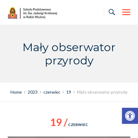
Skip
to
content
Mały obserwator
przyrody
Home
2023
czerwiec
19
Mały obserwator przyrody
Otwórz pasek narzędzi
19 /
CZERWIEC