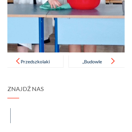
Post
navigation
Przedszkolaki
,,Budowle
w OSP
historyczne
w Minecraft’’
ZNAJDŹ NAS
2022/2023
spraba@rabawyzna.edu.pl
34-721 Raba Wyżna 120
tel. (18) 26 71 071