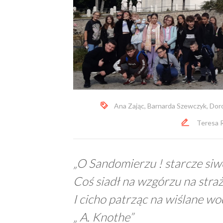
Ana Zając
,
Barnarda Szewczyk
,
Dor
Teresa 
„O Sandomierzu ! starcze si
Coś siadł na wzgórzu na stra
I cicho patrząc na wiślane w
„ A. Knothe”