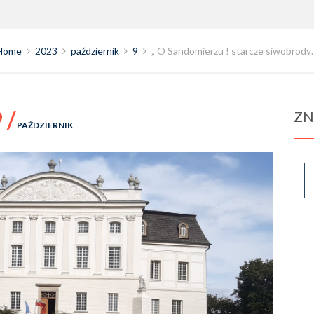
Home
2023
październik
9
„ O Sandomierzu ! starcze siwobrody
 /
ZN
PAŹDZIERNIK