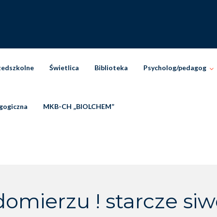
zedszkolne
Świetlica
Biblioteka
Psycholog/pedagog
gogiczna
MKB-CH „BIOLCHEM”
domierzu ! starcze si