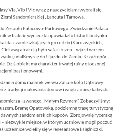
lasy VIa, VIb i VIc wraz z nauczycielami wybrali się
Ziemi Sandomierskiej , Łańcuta i Tarnowa.
 do Zespołu Pałacowo-Parkowego. Zwiedzanie Pałacu
ik w trakcie wycieczki opowiadał o historii budynku
o każda z zamieszkujących go rodzin (Kurozwęckich,
. Ciekawą atrakcją było safari bizon – wjazd wozem
zynku, udaliśmy się do Ujazdu, do Zamku Krzyżtopór –
e. Dziś obiekt ma charakter trwałej ruiny otoczonej
kacjami bastionowymi.
edzania domu malarek we wsi Zalipie koło Dąbrowy
leń z tradycji malowania domów i wnętrz mieszkalnych.
Sandomierza –zwanego „Małym Rzymem”. Zobaczyliśmy:
atuszem, Bramę Opatowską, podziemną trasę turystyczną
 dawnych sandomierskich kupców, Zbrojownię rycerską
 – niezwykłe miejsce, w którym uczniowie mogli poczuć
zaś uczennice wcieliły się w renesansowe księżniczki.