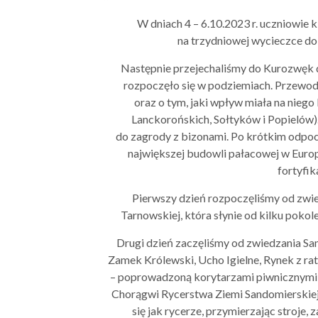
W dniach 4 – 6.10.2023 r. uczniowie k
na trzydniowej wycieczce do 
Następnie przejechaliśmy do Kurozwęk
rozpoczęło się w podziemiach. Przewodn
oraz o tym, jaki wpływ miała na nieg
Lanckorońskich, Sołtyków i Popielów)
do zagrody z bizonami. Po krótkim odpoc
największej budowli pałacowej w Europi
fortyfi
Pierwszy dzień rozpoczęliśmy od zwi
Tarnowskiej, która słynie od kilku poko
Drugi dzień zaczęliśmy od zwiedzania 
Zamek Królewski, Ucho Igielne, Rynek z r
– poprowadzoną korytarzami piwnicznymi
Chorągwi Rycerstwa Ziemi Sandomierskiej
się jak rycerze, przymierzając stroje, 