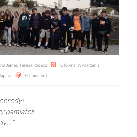
ota Jamer
,
Teresa Rapacz
Główna
,
Wydarzenia
Rapacz
0 Comments
wobrody!
ży pamiątek
ody…”