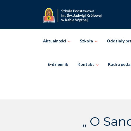
Skip
to
content
Aktualności
Szkoła
Oddziały pr
E-dziennik
Kontakt
Kadra peda
„ O San