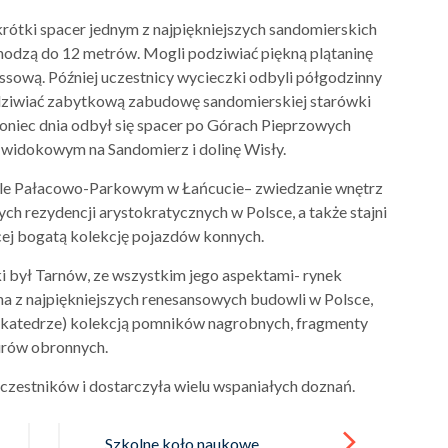
rótki spacer jednym z najpiękniejszych sandomierskich
odzą do 12 metrów. Mogli podziwiać piękną plątaninę
essową. Później uczestnicy wycieczki odbyli półgodzinny
podziwiać zabytkową zabudowę sandomierskiej starówki
oniec dnia odbył się spacer po Górach Pieprzowych
 widokowym na Sandomierz i dolinę Wisły.
pole Pałacowo-Parkowym w Łańcucie– zwiedzanie wnętrz
ch rezydencji arystokratycznych w Polsce, a także stajni
j bogatą kolekcję pojazdów konnych.
był Tarnów, ze wszystkim jego aspektami- rynek
na z najpiękniejszych renesansowych budowli w Polsce,
ej katedrze) kolekcją pomników nagrobnych, fragmenty
rów obronnych.
czestników i dostarczyła wielu wspaniałych doznań.
Szkolne koło naukowe