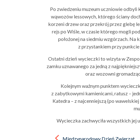
Po zwiedzeniu muzeum uczniowie odbyli k
wąwozów lessowych, którego ściany doch
korzeni drzew oraz przekrój przez glebę l
rejs po Wiśle, w czasie którego mogli 
położonej na siedmiu wzgórzach. Na k
z przystankiem przy punkcie
Ostatni dzień wycieczki to wizyta w Zes
zamku uznawanego za jedną z najpiękniejszy
oraz wozowni gromadzące
Kolejnym ważnym punktem wycieczki 
z zabytkowymi kamienicami, ratusz – jed
Katedra – z najcenniejszą (po wawelski
mu
Wycieczka zachwyciła wszystkich jej u
Post
navigation
Międzynarodowy Dzień Zwierząt