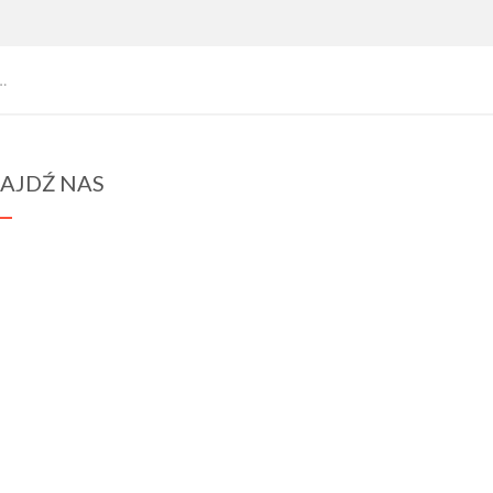
…
AJDŹ NAS
spraba@rabawyzna.edu.pl
34-721 Raba Wyżna 120
tel. (18) 26 71 071