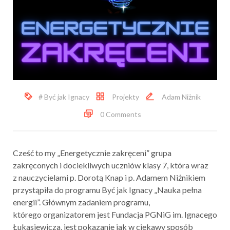
# Być jak Ignacy
Projekty
Adam Niżnik
0 Comments
Cześć to my „Energetycznie zakręceni” grupa
zakręconych i dociekliwych uczniów klasy 7, która wraz
z nauczycielami p. Dorotą Knap i p. Adamem Niżnikiem
przystąpiła do programu Być jak Ignacy „Nauka pełna
energii”. Głównym zadaniem programu,
którego organizatorem jest Fundacja PGNiG im. Ignacego
Łukasiewicza, jest pokazanie jak w ciekawy sposób