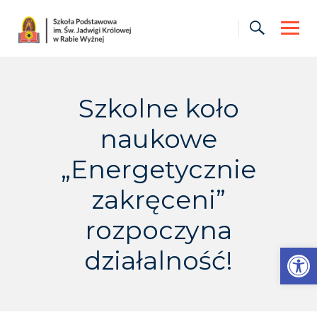
Skip
to
content
Szkolne koło
naukowe
„Energetycznie
zakręceni”
rozpoczyna
Otwórz pasek narzędzi
działalność!