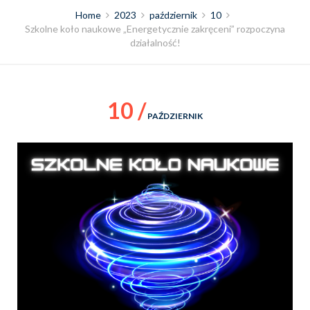
Home
2023
październik
10
Szkolne koło naukowe „Energetycznie zakręceni” rozpoczyna
działalność!
10 /
PAŹDZIERNIK