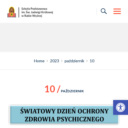
Skip
to
content
Home
2023
październik
10
10 /
PAŹDZIERNIK
Otwórz pasek narzędzi