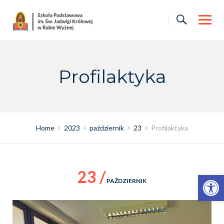
Skip
to
content
Profilaktyka
Home
2023
październik
23
Profilaktyka
23 /
Otwórz pasek narzędzi
PAŹDZIERNIK