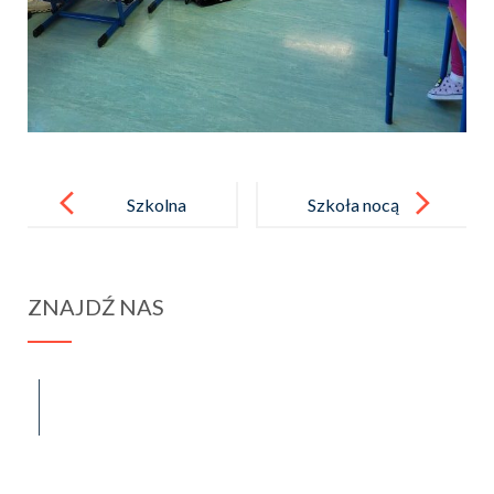
Post
navigation
Szkolna
Szkoła nocą
pielgrzymka
do Szczepano
ZNAJDŹ NAS
wa
spraba@rabawyzna.edu.pl
34-721 Raba Wyżna 120
tel. (18) 26 71 071