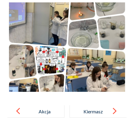
Post
navigation
Akcja
Kiermasz
„Mikołaj dla
bożonarodzen
dzieci
iowy dla