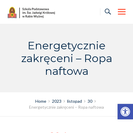
Skip
to
content
Energetycznie
zakręceni – Ropa
naftowa
Home
2023
listopad
30
Otwórz pasek narzędzi
Energetycznie zakręceni – Ropa naftowa