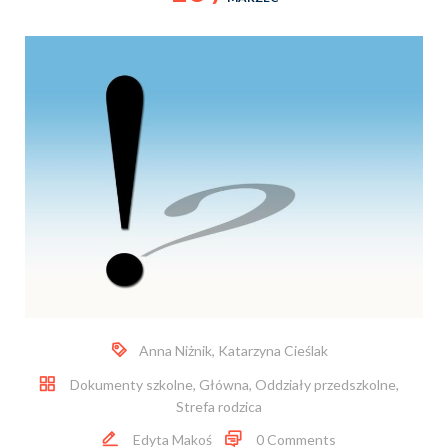
Anna Niżnik
,
Katarzyna Cieślak
Dokumenty szkolne
,
Główna
,
Oddziały przedszkolne
,
Strefa rodzica
Edyta Makoś
0 Comments