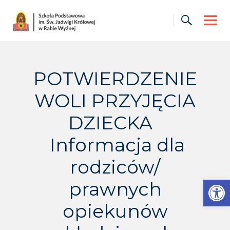
Skip
to
content
POTWIERDZENIE
WOLI PRZYJĘCIA
DZIECKA
Informacja dla
rodziców/
Otwórz pasek narzędzi
prawnych
opiekunów