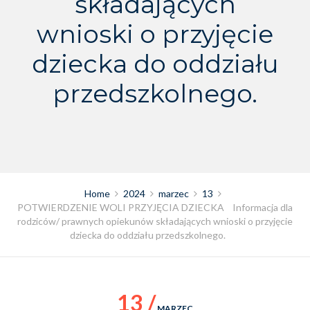
składających
wnioski o przyjęcie
dziecka do oddziału
przedszkolnego.
Home
2024
marzec
13
POTWIERDZENIE WOLI PRZYJĘCIA DZIECKA Informacja dla
rodziców/ prawnych opiekunów składających wnioski o przyjęcie
dziecka do oddziału przedszkolnego.
13 /
MARZEC