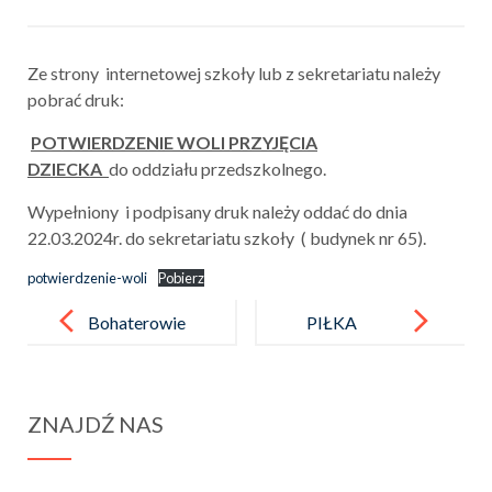
Ze strony internetowej szkoły lub z sekretariatu należy
pobrać druk:
POTWIERDZENIE WOLI PRZYJĘCIA
DZIECKA
do oddziału przedszkolnego.
Wypełniony i podpisany druk należy oddać do dnia
22.03.2024r. do sekretariatu szkoły ( budynek nr 65).
potwierdzenie-woli
Pobierz
Post
navigation
Bohaterowie
PIŁKA
Załogi Fast
SIATKOWA
DZIEWCZĄT
ZNAJDŹ NAS
I CHŁOPCÓ
W –