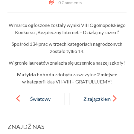
0 Comments
W marcu ogłoszone zostały wyniki VIII Ogólnopolskiego
Konkursu „Bezpieczny Internet – Działajmy razem”.
Spośród 134 prac w trzech kategoriach nagrodzonych
zostało tylko 14.
W gronie laureatów znalazła się uczennica naszej szkoły !
Matylda Łoboda
zdobyła zaszczytne
2 miejsce
w kategorii klas VII-VIII – GRATULUJEMY!
Post
navigation
Światowy
Z zajączkiem
Dzień Wody
w DPS-ie
ZNAJDŹ NAS