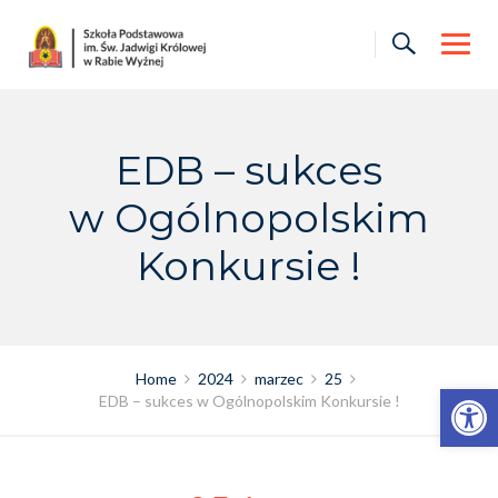
Skip
to
content
EDB – sukces
w Ogólnopolskim
Konkursie !
Home
2024
marzec
25
Otwórz pasek narzędzi
EDB – sukces w Ogólnopolskim Konkursie !