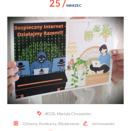
25 /
MARZEC
#EDB
,
Mariola Chowaniec
Główna
,
Konkursy
,
Wydarzenia
mchowaniec