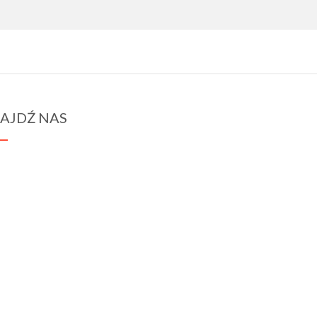
AJDŹ NAS
spraba@rabawyzna.edu.pl
34-721 Raba Wyżna 120
tel. (18) 26 71 071