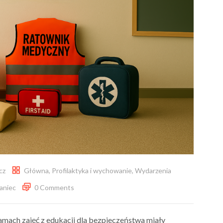
cz
Główna
,
Profilaktyka i wychowanie
,
Wydarzenia
aniec
0 Comments
ramach zajęć z edukacji dla bezpieczeństwa miały