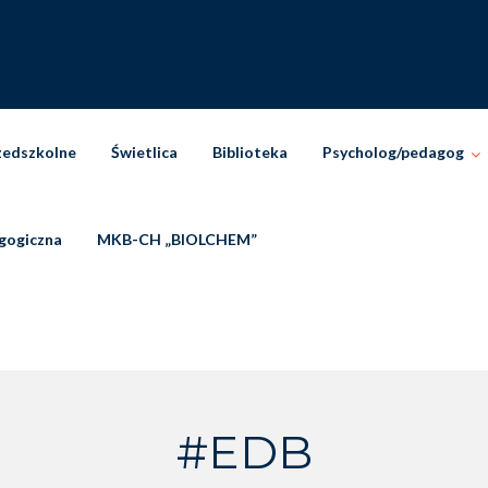
zedszkolne
Świetlica
Biblioteka
Psycholog/pedagog
gogiczna
MKB-CH „BIOLCHEM”
#EDB