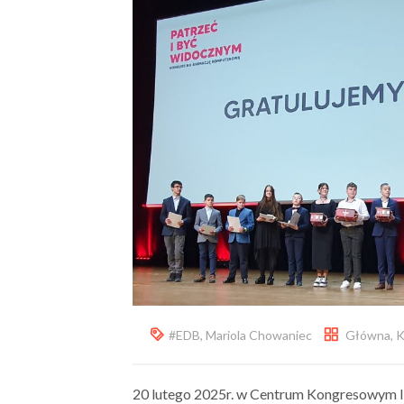
#EDB
,
Mariola Chowaniec
Główna
,
K
20 lutego 2025r. w Centrum Kongresowym I