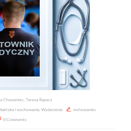
la Chowaniec
,
Teresa Rapacz
ilaktyka i wychowanie
,
Wydarzenia
mchowaniec
0 Comments