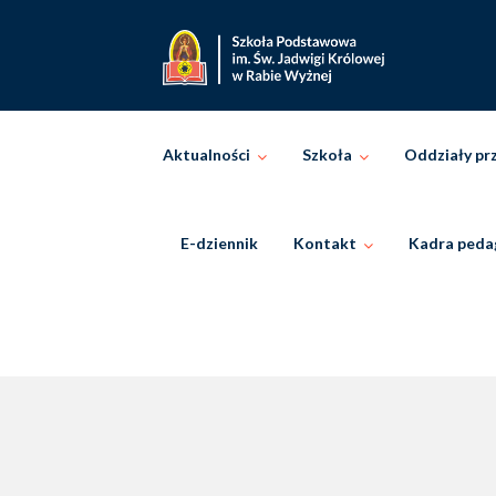
Skip
to
content
Aktualności
Szkoła
Oddziały pr
E-dziennik
Kontakt
Kadra peda