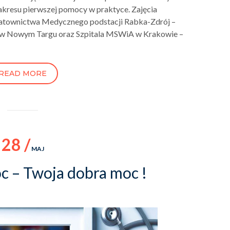
akresu pierwszej pomocy w praktyce. Zajęcia
atownictwa Medycznego podstacji Rabka-Zdrój –
o w Nowym Targu oraz Szpitala MSWiA w Krakowie –
READ MORE
28 /
MAJ
c – Twoja dobra moc !