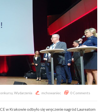
onkursy
,
Wydarzenia
mchowaniec
0 Comments
CE w Krakowie odbyło się wręczenie nagród Laureatom