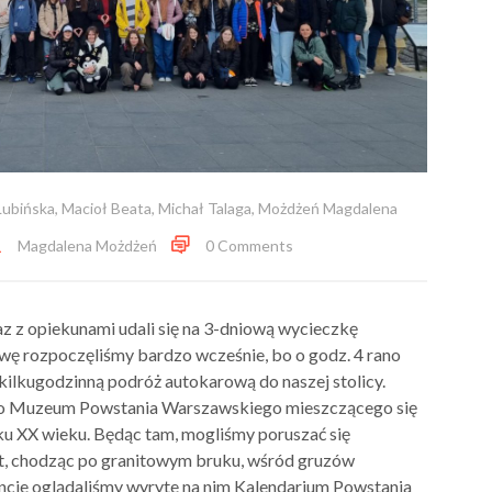
Lubińska
,
Macioł Beata
,
Michał Talaga
,
Możdżeń Magdalena
Magdalena Możdżeń
0 Comments
az z opiekunami udali się na 3-dniową wycieczkę
wę rozpoczęliśmy bardzo wcześnie, bo o godz. 4 rano
 kilkugodzinną podróż autokarową do naszej stolicy.
o Muzeum Powstania Warszawskiego mieszczącego się
u XX wieku. Będąc tam, mogliśmy poruszać się
lat, chodząc po granitowym bruku, wśród gruzów
ncie oglądaliśmy wyryte na nim Kalendarium Powstania