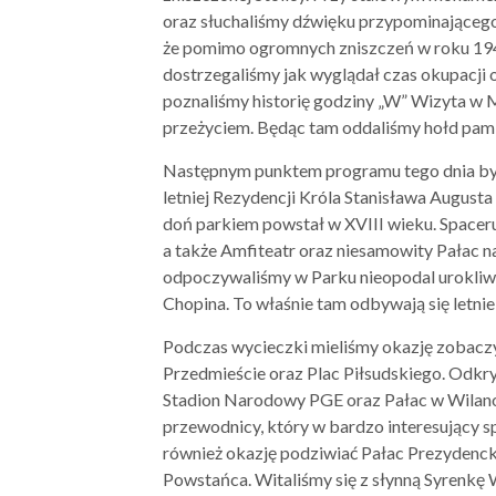
oraz słuchaliśmy dźwięku przypominającego
że pomimo ogromnych zniszczeń w roku 194
dostrzegaliśmy jak wyglądał czas okupacji
poznaliśmy historię godziny „W” Wizyta w
przeżyciem. Będąc tam oddaliśmy hołd pamię
Następnym punktem programu tego dnia był
letniej Rezydencji Króla Stanisława Augus
doń parkiem powstał w XVIII wieku. Spaceru
a także Amfiteatr oraz niesamowity Pałac 
odpoczywaliśmy w Parku nieopodal urokliwej
Chopina. To właśnie tam odbywają się letni
Podczas wycieczki mieliśmy okazję zobacz
Przedmieście oraz Plac Piłsudskiego. Odkr
Stadion Narodowy PGE oraz Pałac w Wilano
przewodnicy, który w bardzo interesujący 
również okazję podziwiać Pałac Prezydenc
Powstańca. Witaliśmy się z słynną Syrenkę