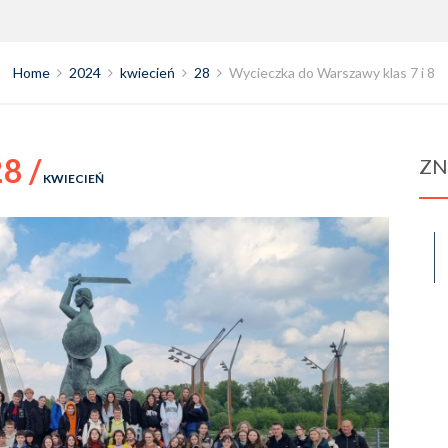
Home
2024
kwiecień
28
Wycieczka do Warszawy klas 7 i 8
8 /
ZN
KWIECIEŃ