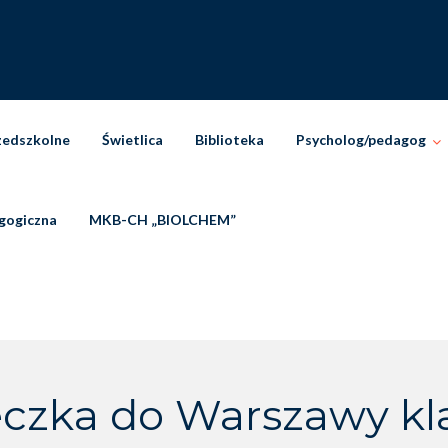
zedszkolne
Świetlica
Biblioteka
Psycholog/pedagog
gogiczna
MKB-CH „BIOLCHEM”
czka do Warszawy klas