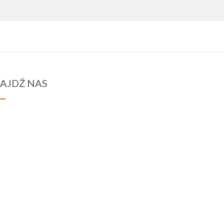
AJDŹ NAS
spraba@rabawyzna.edu.pl
34-721 Raba Wyżna 120
tel. (18) 26 71 071