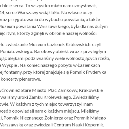
 bicie serca. To wszystko miało nam uzmysłowić,
4, serce Warszawy wciąż biło. Na własne oczy
 oraz przygotowania do wybuchu powstania, a także
 Muzeum powstania Warszawskiego, była dla nas dużym
ci tym, którzy zginęli w obronie naszej wolności.
o zwiedzanie Muzeum Łazienek Królewskich, czyli
ta Poniatowskiego. Barokowy obiekt wraz z przyległym
jąc alejkami podziwialiśmy wiele wolnostojących rzeźb,
na Wyspie . Na koniec naszego pobytu w Łazienkach
 fontanny, przy której znajduje się Pomnik Fryderyka
e koncerty plenerowe.
yć również Stare Miasto, Plac Zamkowy, Krakowskie
ywaliśmy uroki Zamku Królewskiego. Zwiedziliśmy
wie. W każdym z tych miejsc towarzyszyli nam
sposób opowiadali nam o każdym miejscu. Mieliśmy
ki, Pomnik Nieznanego Żołnierza oraz Pomnik Małego
 Warszawską oraz zwiedzali Centrum Nauki Kopernik,