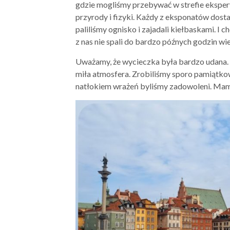
gdzie mogliśmy przebywać w strefie ekspe
przyrody i fizyki. Każdy z eksponatów dos
paliliśmy ognisko i zajadali kiełbaskami. I c
z nas nie spali do bardzo późnych godzin wi
Uważamy, że wycieczka była bardzo udana. 
miła atmosfera. Zrobiliśmy sporo pamiątk
natłokiem wrażeń byliśmy zadowoleni. Mamy