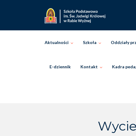
Skip
to
content
Aktualności
Szkoła
Oddziały pr
E-dziennik
Kontakt
Kadra peda
Wycie