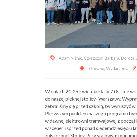
Adam Niżnik
,
Czyszczoń Barbara
,
Dorota 
Główna
,
Wydarzenia
W dniach 24-26 kwietnia klasy 7 i 8-sme wr
do naszej pięknej stolicy- Warszawy. Wypra
zebraliśmy się przed szkołą, by wyruszyć w
Pierwszym punktem naszego programu był
w dawnej elektrowni tramwajowej z początk
w scenerii sprzed ponad siedemdziesięciu 
zniszczonej Stolicy. Przy stalowym monume