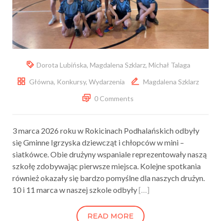
Dorota Lubińska
,
Magdalena Szklarz
,
Michał Talaga
Główna
,
Konkursy
,
Wydarzenia
Magdalena Szklarz
0 Comments
3 marca 2026 roku w Rokicinach Podhalańskich odbyły
się Gminne Igrzyska dziewcząt i chłopców w mini –
siatkówce. Obie drużyny wspaniale reprezentowały naszą
szkołę zdobywając pierwsze miejsca. Kolejne spotkania
również okazały się bardzo pomyślne dla naszych drużyn.
10 i 11 marca w naszej szkole odbyły
[…]
READ MORE