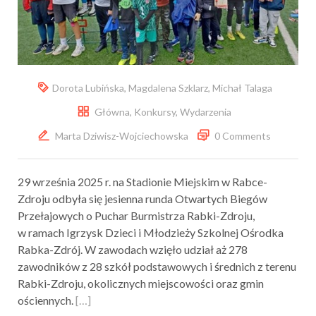
Dorota Lubińska
,
Magdalena Szklarz
,
Michał Talaga
Główna
,
Konkursy
,
Wydarzenia
Marta Dziwisz-Wojciechowska
0 Comments
29 września 2025 r. na Stadionie Miejskim w Rabce-
Zdroju odbyła się jesienna runda Otwartych Biegów
Przełajowych o Puchar Burmistrza Rabki-Zdroju,
w ramach Igrzysk Dzieci i Młodzieży Szkolnej Ośrodka
Rabka-Zdrój. W zawodach wzięło udział aż 278
zawodników z 28 szkół podstawowych i średnich z terenu
Rabki-Zdroju, okolicznych miejscowości oraz gmin
ościennych.
[…]