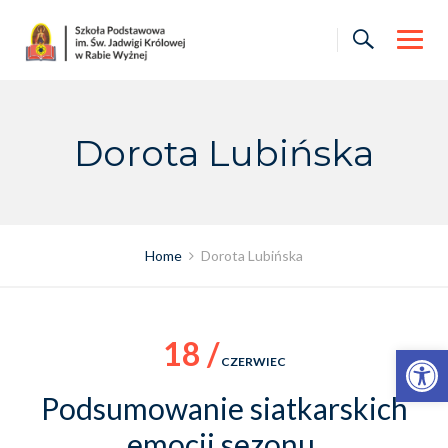
Skip
to
content
Dorota Lubińska
Home
Dorota Lubińska
18 /
Otwórz pasek narzędzi
CZERWIEC
Podsumowanie siatkarskich
emocji sezonu.