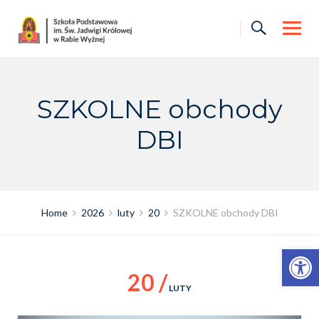
Skip
to
content
SZKOLNE obchody
DBI
Home
2026
luty
20
SZKOLNE obchody DBI
Otwórz pasek narzędzi
20 /
LUTY