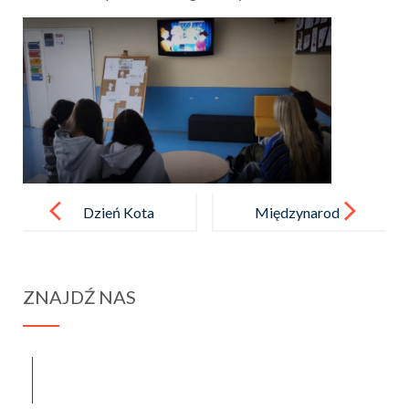
Post
navigation
Dzień Kota
Międzynarod
w świetlicy
owy Dzień
szkolnej
Języka
ZNAJDŹ NAS
Ojczystego
spraba@rabawyzna.edu.pl
34-721 Raba Wyżna 120
tel. (18) 26 71 071