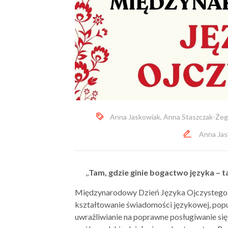
Anna Jaskowiak
,
Anna Staszczak-Żeg
Anna Jas
,,
Tam, gdzie ginie bogactwo języka – ta
Międzynarodowy Dzień Języka Ojczystego t
kształtowanie świadomości językowej, popu
uwrażliwianie na poprawne posługiwanie si