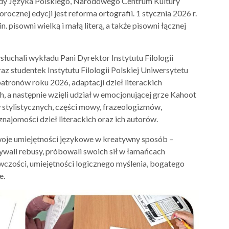
ady Języka Polskiego, Narodowego Centrum Kultury
znej edycji jest reforma ortografii. 1 stycznia 2026 r.
 pisowni wielką i małą literą, a także pisowni łącznej
słuchali wykładu Pani Dyrektor Instytutu Filologii
az studentek Instytutu Filologii Polskiej Uniwersytetu
tronów roku 2026, adaptacji dzieł literackich
 a następnie wzięli udział w emocjonującej grze Kahoot
 stylistycznych, części mowy, frazeologizmów,
ajomości dzieł literackich oraz ich autorów.
woje umiejętności językowe w kreatywny sposób –
ywali rebusy, próbowali swoich sił w łamańcach
czości, umiejętności logicznego myślenia, bogatego
e.