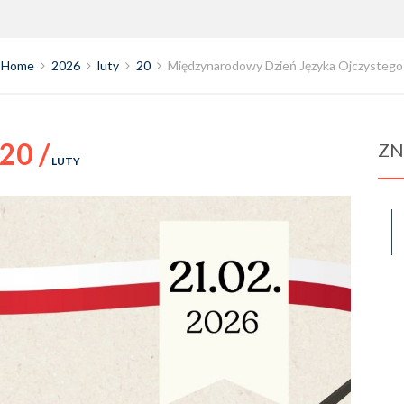
Home
2026
luty
20
Międzynarodowy Dzień Języka Ojczystego
20 /
ZN
LUTY