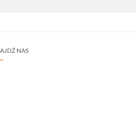
AJDŹ NAS
spraba@rabawyzna.edu.pl
34-721 Raba Wyżna 120
tel. (18) 26 71 071