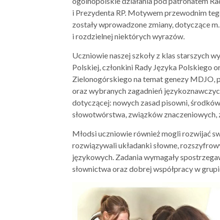
ogólnopolskie działania pod patronatem R
i Prezydenta RP. Motywem przewodnim tegoroc
zostały wprowadzone zmiany, dotyczące m.in.
i rozdzielnej niektórych wyrazów.
Uczniowie naszej szkoły z klas starszych wy
Polskiej, członkini Rady Języka Polskiego or
Zielonogórskiego na temat genezy MDJO, pa
oraz wybranych zagadnień językoznawczych,
dotyczącej: nowych zasad pisowni, środków
słowotwórstwa, związków znaczeniowych, zn
Młodsi uczniowie również mogli rozwijać s
rozwiązywali układanki słowne, rozszyfrow
językowych. Zadania wymagały spostrzegaw
słownictwa oraz dobrej współpracy w grupi