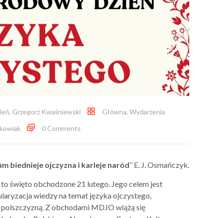
leń
,
Grzegorz Kwaśniewski
Główna
,
Wydarzenia
kowiak
0 Comments
m biednieje ojczyzna i karleje naród
’’ E. J. Osmańczyk.
o święto obchodzone 21 lutego. Jego celem jest
laryzacja wiedzy na temat języka ojczystego,
ę polszczyzną. Z obchodami MDJO wiążą się