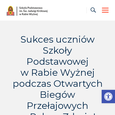
Skip
to
content
Sukces uczniów
Szkoły
Podstawowej
w Rabie Wyżnej
podczas Otwartych
Otwórz pasek narzędzi
Biegów
Przełajowych