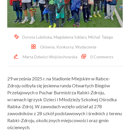
Dorota Lubińska
,
Magdalena Szklarz
,
Michał Talaga
Główna
,
Konkursy
,
Wydarzenia
Marta Dziwisz-Wojciechowska
0 Comments
29 września 2025 r. na Stadionie Miejskim w Rabce-
Zdroju odbyła się jesienna runda Otwartych Biegów
Przełajowych o Puchar Burmistrza Rabki-Zdroju,
w ramach Igrzysk Dzieci i Młodzieży Szkolnej Ośrodka
Rabka-Zdrój. W zawodach wzięło udział aż 278
zawodników z 28 szkół podstawowych i średnich z terenu
Rabki-Zdroju, okolicznych miejscowości oraz gmin
ościennych.