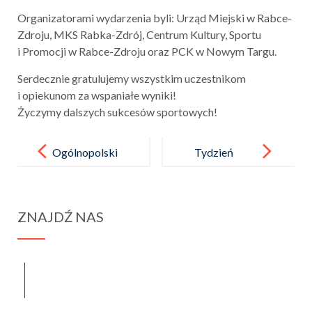
Organizatorami wydarzenia byli: Urząd Miejski w Rabce-
Zdroju, MKS Rabka-Zdrój, Centrum Kultury, Sportu
i Promocji w Rabce-Zdroju oraz PCK w Nowym Targu.
Serdecznie gratulujemy wszystkim uczestnikom
i opiekunom za wspaniałe wyniki!
Życzymy dalszych sukcesów sportowych!
Post
navigation
Ogólnopolski
Tydzień
Dzień
Bezpieczeńst
Głośnego
wa w naszej
ZNAJDŹ NAS
Czytania –
szkole
wspólna
przygoda
spraba@rabawyzna.edu.pl
34-721 Raba Wyżna 120
z książką!
tel. (18) 26 71 071