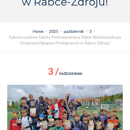
w Rabce-Zdroju!
Home
2025
październik
3
Sukces uczniów Szkoły Podstawowej w Rabie Wyżnej podczas
Otwartych Biegów Przełajowych w Rabce-Zdroju!
3 /
PAŹDZIERNIK