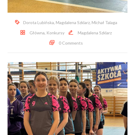
Dorota Lubińska
,
Magdalena Szklarz
,
Michał Talaga
Główna
,
Konkursy
Magdalena Szklarz
0 Comments