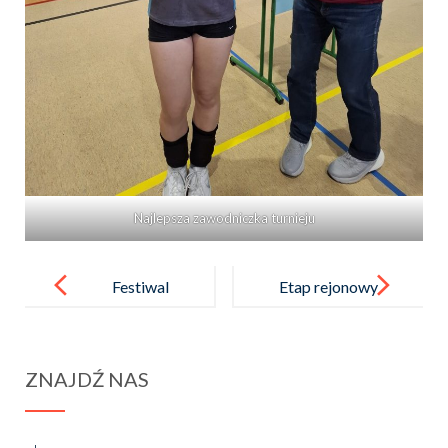
Najlepsza zawodniczka turnieju
Post
navigation
Festiwal
Etap rejonowy
Zawodów
konkursu
2026
„Poznajemy
ZNAJDŹ NAS
nasze lasy
i ojczystą
przyrodę”