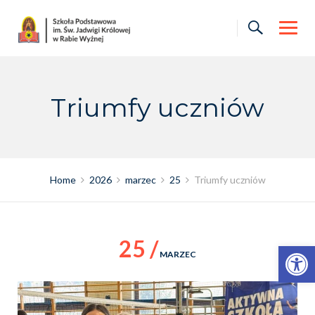
Skip
to
content
Triumfy uczniów
Home
2026
marzec
25
Triumfy uczniów
25 /
Otwórz pasek narzędzi
MARZEC