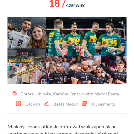
18 /
CZERWIEC
Dorota Lubińska
,
Karolina Kantorowicz
,
Macioł Beata
Główna
Beata Macioł
0 Comments
Miniony sezon siatkarski obfitował w niezapomniane
sportowe emocje, których mogli doświadczyć również