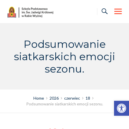
Skip
to
content
Podsumowanie
siatkarskich emocji
sezonu.
Home
2026
czerwiec
18
Otwórz pasek narzędzi
Podsumowanie siatkarskich emocji sezonu.