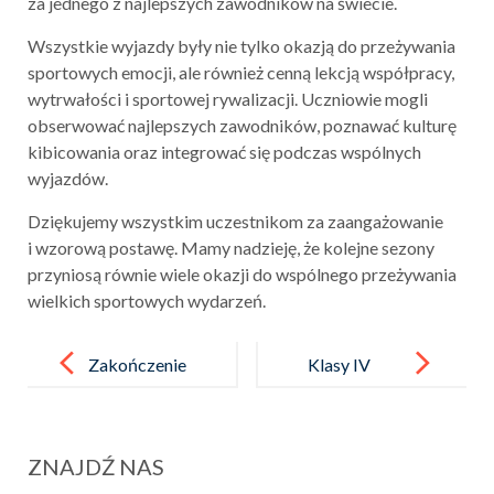
za jednego z najlepszych zawodników na świecie.
Wszystkie wyjazdy były nie tylko okazją do przeżywania
sportowych emocji, ale również cenną lekcją współpracy,
wytrwałości i sportowej rywalizacji. Uczniowie mogli
obserwować najlepszych zawodników, poznawać kulturę
kibicowania oraz integrować się podczas wspólnych
wyjazdów.
Dziękujemy wszystkim uczestnikom za zaangażowanie
i wzorową postawę. Mamy nadzieję, że kolejne sezony
przyniosą równie wiele okazji do wspólnego przeżywania
wielkich sportowych wydarzeń.
Post
navigation
Zakończenie
Klasy IV
akcji
na szlaku –
charytatywny
wycieczka
ZNAJDŹ NAS
ch” Zakrętki
do Wąwozu