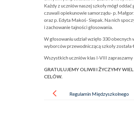
Każdy z uczniów naszej szkoły mógł oddać
czuwali opiekunowie samorządu- p. Małgor
oraz p. Edyta Makoś- Siepak. Na nich spoc
i zachowanie tajności głosowania.
W głosowaniu udział wzięło 330 obecnych w 
wyborców przewodniczącą szkoły została
Wszystkich uczniów klas I-VIII zapraszamy 
GRATULUJEMY OLIWII I ŻYCZYMY WIE
CELÓW.
Post
navigation
Regulamin Międzyszkolnego
Konkursu Biologiczno –
Chemicznego „BIOLCHEM”