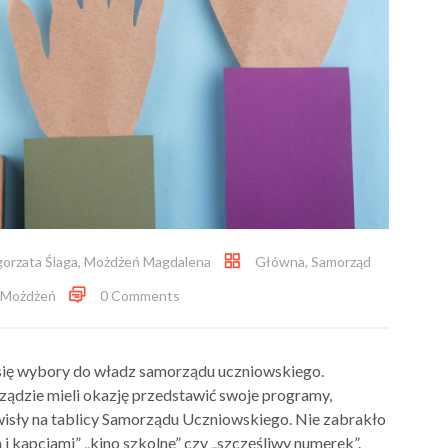
orzata Ślaga
,
Możdżeń Magdalena
Główna
,
Samorząd
 Możdżeń
0 Comments
y się wybory do władz samorządu uczniowskiego.
ządzie mieli okazję przedstawić swoje programy,
isły na tablicy Samorządu Uczniowskiego. Nie zabrakło
i kapciami” „kino szkolne” czy „szczęśliwy numerek”.