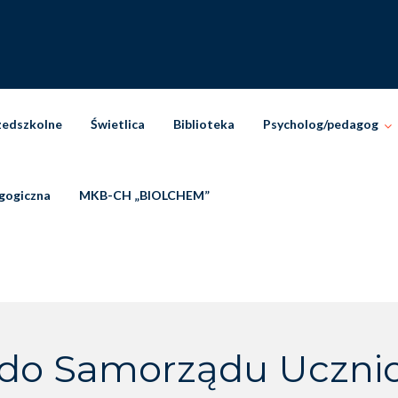
zedszkolne
Świetlica
Biblioteka
Psycholog/pedagog
gogiczna
MKB-CH „BIOLCHEM”
do Samorządu Uczni