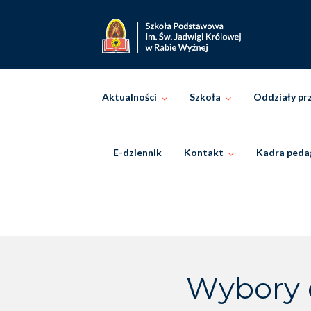
Skip
to
content
Aktualności
Szkoła
Oddziały pr
E-dziennik
Kontakt
Kadra peda
Wybory 