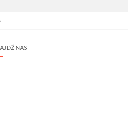
o
AJDŹ NAS
spraba@rabawyzna.edu.pl
34-721 Raba Wyżna 120
tel. (18) 26 71 071