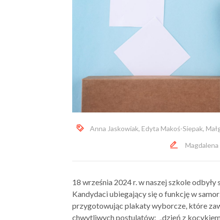
Anna Jaskowiak
,
Edyta Makoś-Siepak
,
Małg
Magdalena
18 września 2024 r. w naszej szkole odbył
Kandydaci ubiegający się o funkcję w samor
przygotowując plakaty wyborcze, które zaw
chwytliwych postulatów: „dzień z kocykiem 