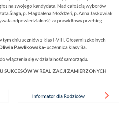
 głos na swojego kandydata. Nad całością wyborów
zata Ślaga, p. Magdalena Możdżeń, p. Anna Jaskowiak
zywała odpowiedzialność za prawidłowy przebieg
tym dniu uczniów z klas I-VIII. Głosami szkolnych
Oliwia Pawlikowska-
uczennica klasy 8a.
do włączenia się w działalność samorządu.
LU SUKCESÓW W REALIZACJI ZAMIERZONYCH
Informator dla Rodziców
2024/2025