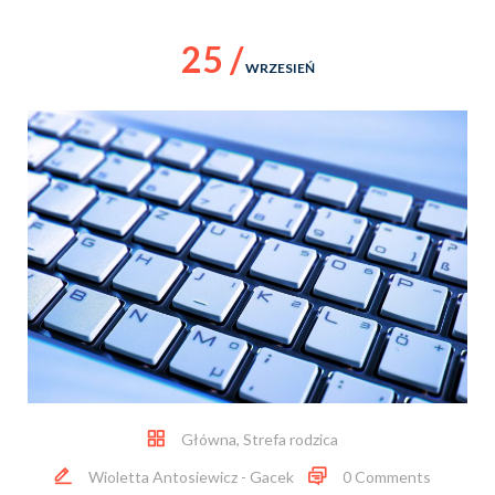
25 /
WRZESIEŃ
Główna
,
Strefa rodzica
Wioletta Antosiewicz - Gacek
0 Comments