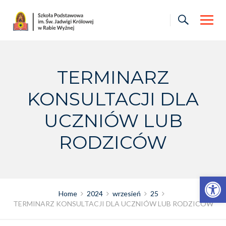
Skip
to
content
TERMINARZ
KONSULTACJI DLA
UCZNIÓW LUB
RODZICÓW
Otwórz pasek narzędzi
Home
2024
wrzesień
25
TERMINARZ KONSULTACJI DLA UCZNIÓW LUB RODZICÓW