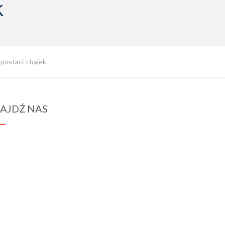
k
postaci z bajek
AJDŹ NAS
spraba@rabawyzna.edu.pl
34-721 Raba Wyżna 120
tel. (18) 26 71 071