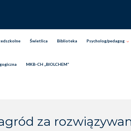
zedszkolne
Świetlica
Biblioteka
Psycholog/pedagog
gogiczna
MKB-CH „BIOLCHEM”
agród za rozwiązywan