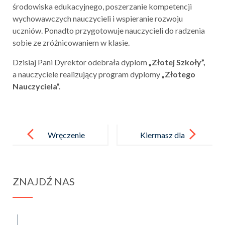
środowiska edukacyjnego, poszerzanie kompetencji
wychowawczych nauczycieli i wspieranie rozwoju
uczniów. Ponadto przygotowuje nauczycieli do radzenia
sobie ze zróżnicowaniem w klasie.
Dzisiaj Pani Dyrektor odebrała dyplom
„Złotej Szkoły”,
a nauczyciele realizujący program dyplomy
„Złotego
Nauczyciela”.
Post
navigation
Wręczenie
Kiermasz dla
nagród za
dzieci
rozwiązywani
z dystrofią
ZNAJDŹ NAS
e krzyżówek
mięśniową
w dniu postaci
z bajek
spraba@rabawyzna.edu.pl