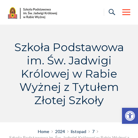
Skip
to
content
Szkoła Podstawowa
im. Św. Jadwigi
Królowej w Rabie
Wyżnej z Tytułem
Złotej Szkoły
Otwórz pasek narzędzi
Home
2024
listopad
7
Szkoła Podstawowa im. Św. Jadwigi Królowej w Rabie Wyżnej z