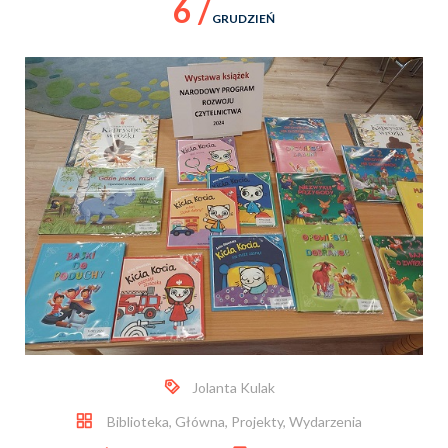
6 /
GRUDZIEŃ
Jolanta Kulak
Biblioteka
,
Główna
,
Projekty
,
Wydarzenia