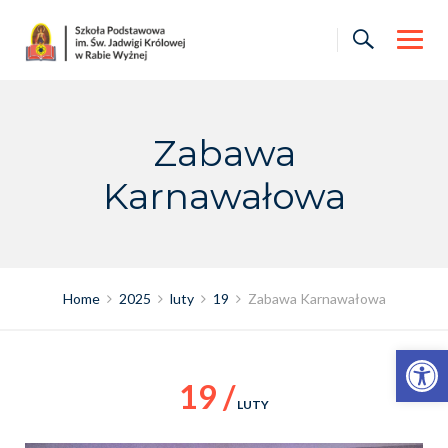
Skip
to
content
Zabawa
Karnawałowa
Home
2025
luty
19
Zabawa Karnawałowa
Otwórz pasek narzędzi
19 /
LUTY