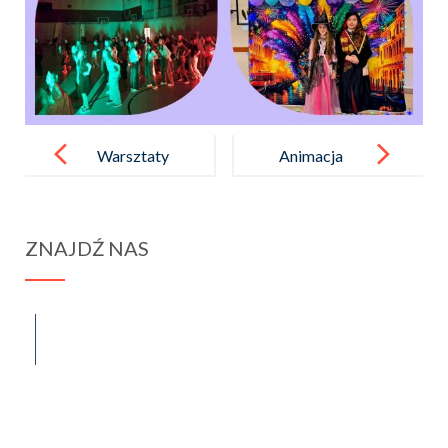
Post
navigation
Warsztaty
Animacja
pełne wrażeń
nagrodzona !
ZNAJDŹ NAS
spraba@rabawyzna.edu.pl
34-721 Raba Wyżna 120
tel. (18) 26 71 071