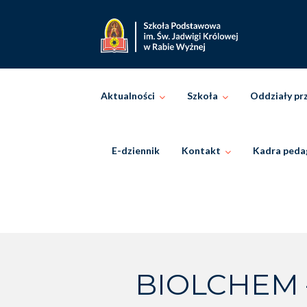
Skip
to
content
Aktualności
Szkoła
Oddziały pr
E-dziennik
Kontakt
Kadra peda
BIOLCHEM – 