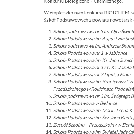
Konkursu Biologiczno – Chemicznego.
W etapie szkolnym konkursu BIOLCHEM, w ka
Szkół Podstawowych z powiatu nowotarskie
Szkoła podstawowa nr 3 im. Ojca Święt
Szkoła Podstawowa im. Augustyna Susk
Szkoła podstawowa im. Andrzeja Skupn
Szkoła Podstawowa nr 1 w Jabłonce
Szkoła Podstawowa im. Ks. Jana Sczec
Szkoła Podstawowa nr 1 im. Ks. Józefa 
Szkoła Podstawowa nr 3 Lipnica Mała
Szkoła Podstawowa im. Bronisława Cze
Przedszkolnego w Rokicinach Podhalań
Szkoła podstawowa nr 3 im. Świętego B
Szkoła Podstawowa w Bielance
Szkoła Podstawowa im. Marii i Lecha K
Szkoła Podstawowa im. Św. Jana Kante
Zespół Szkolno – Przedszkolny w Sieni
Szkoła Podstawowa im. Świętej Jadwig