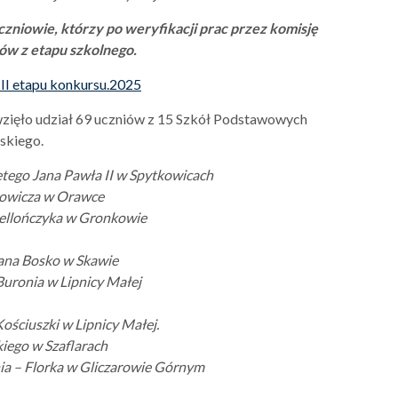
czniowie, którzy po weryfikacji prac przez komisję
ów z etapu szkolnego.
 II etapu konkursu.2025
 wzięło udział 69 uczniów z 15 Szkół Podstawowych
skiego.
ętego Jana Pawła II w Spytkowicach
howicza w Orawce
iellończyka w Gronkowie
Jana Bosko w Skawie
Buronia w Lipnicy Małej
Kościuszki w Lipnicy Małej.
 Suskiego w Szaflarach
ia – Florka w Gliczarowie Górnym