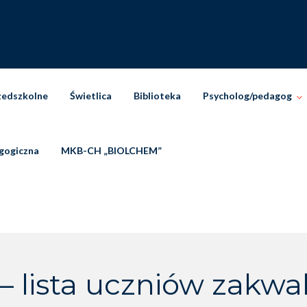
zedszkolne
Świetlica
Biblioteka
Psycholog/pedagog
gogiczna
MKB-CH „BIOLCHEM”
lista uczniów zakwa