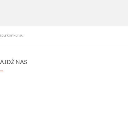
apu konkursu.
AJDŹ NAS
spraba@rabawyzna.edu.pl
34-721 Raba Wyżna 120
tel. (18) 26 71 071