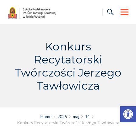
Skip
to
content
Konkurs
Recytatorski
Twórczości Jerzego
Tawłowicza
Otwórz pasek narzędzi
Home
2025
maj
14
Konkurs Recytatorski Twórczości Jerzego Tawłowicza