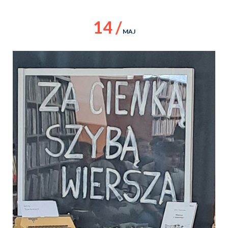
14 /
MAJ