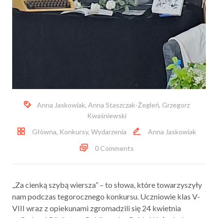
Anna Jaskowiak
,
Anna Staszczak-Żegleń
,
Grzegorz
Kwaśniewski
Główna
,
Konkursy
,
Wydarzenia
Anna Jaskowiak
0 Comments
,,Za cienką szybą wiersza” – to słowa, które towarzyszyły
nam podczas tegorocznego konkursu. Uczniowie klas V-
VIII wraz z opiekunami zgromadzili się 24 kwietnia