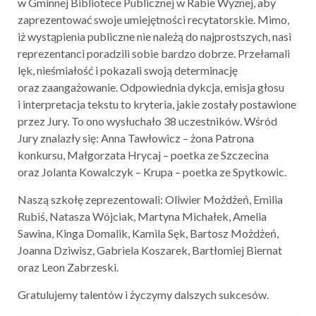
w Gminnej Bibliotece Publicznej w Rabie Wyżnej, aby
zaprezentować swoje umiejętności recytatorskie. Mimo,
iż wystąpienia publiczne nie należą do najprostszych, nasi
reprezentanci poradzili sobie bardzo dobrze. Przełamali
lęk, nieśmiałość i pokazali swoją determinację
oraz zaangażowanie. Odpowiednia dykcja, emisja głosu
i interpretacja tekstu to kryteria, jakie zostały postawione
przez Jury. To ono wysłuchało 38 uczestników. Wśród
Jury znalazły się: Anna Tawłowicz – żona Patrona
konkursu, Małgorzata Hrycaj – poetka ze Szczecina
oraz Jolanta Kowalczyk – Krupa – poetka ze Spytkowic.
Naszą szkołę zeprezentowali: Oliwier Możdżeń, Emilia
Rubiś, Natasza Wójciak, Martyna Michałek, Amelia
Sawina, Kinga Domalik, Kamila Sęk, Bartosz Możdżeń,
Joanna Dziwisz, Gabriela Koszarek, Bartłomiej Biernat
oraz Leon Zabrzeski.
Gratulujemy talentów i życzymy dalszych sukcesów.