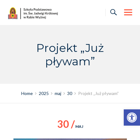
Skip
to
content
Projekt „Już
pływam”
Home
2025
maj
30
Projekt „Już pływam”
Otwórz pasek narzędzi
30 /
MAJ