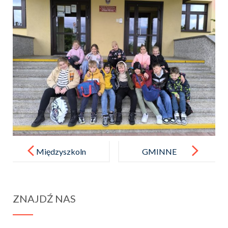
Post
navigation
Międzyszkoln
GMINNE
e Zawody
DYKTANDO
Matematyczn
ZNAJDŹ NAS
o – Fizyczne