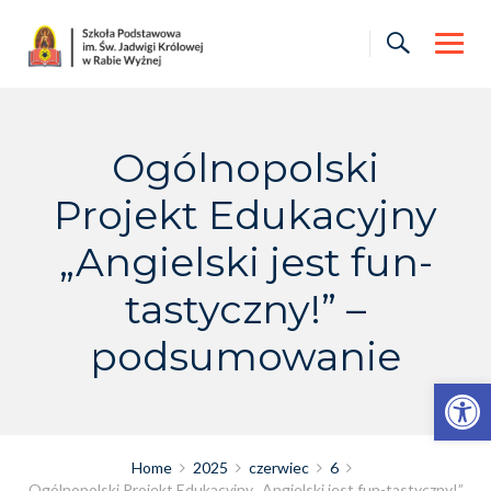
Skip
to
content
Ogólnopolski
Projekt Edukacyjny
„Angielski jest fun-
tastyczny!” –
podsumowanie
Otwórz pasek narzędzi
Home
2025
czerwiec
6
Ogólnopolski Projekt Edukacyjny „Angielski jest fun-tastyczny!”