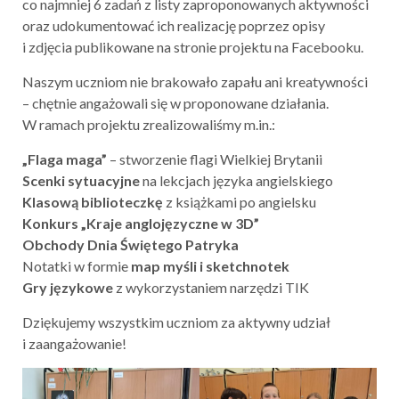
co najmniej 6 zadań z listy zaproponowanych aktywności
oraz udokumentować ich realizację poprzez opisy
i zdjęcia publikowane na stronie projektu na Facebooku.
Naszym uczniom nie brakowało zapału ani kreatywności
– chętnie angażowali się w proponowane działania.
W ramach projektu zrealizowaliśmy m.in.:
„Flaga maga”
– stworzenie flagi Wielkiej Brytanii
Scenki sytuacyjne
na lekcjach języka angielskiego
Klasową biblioteczkę
z książkami po angielsku
Konkurs „Kraje anglojęzyczne w 3D”
Obchody Dnia Świętego Patryka
Notatki w formie
map myśli i sketchnotek
Gry językowe
z wykorzystaniem narzędzi TIK
Dziękujemy wszystkim uczniom za aktywny udział
i zaangażowanie!