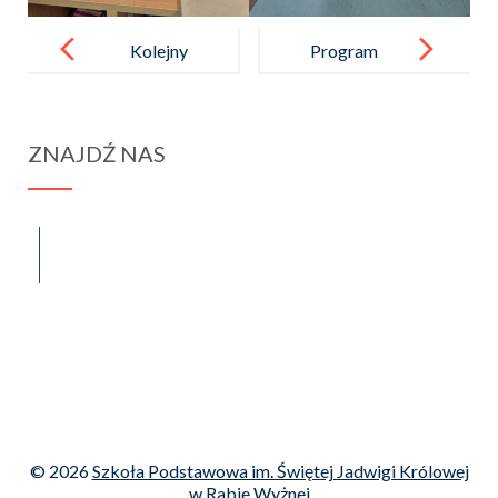
Post
navigation
Kolejny
Program
sukces naszej
„Mały Mistrz”
uczennicy
ZNAJDŹ NAS
spraba@rabawyzna.edu.pl
34-721 Raba Wyżna 120
tel. (18) 26 71 071
© 2026
Szkoła Podstawowa im. Świętej Jadwigi Królowej
w Rabie Wyżnej