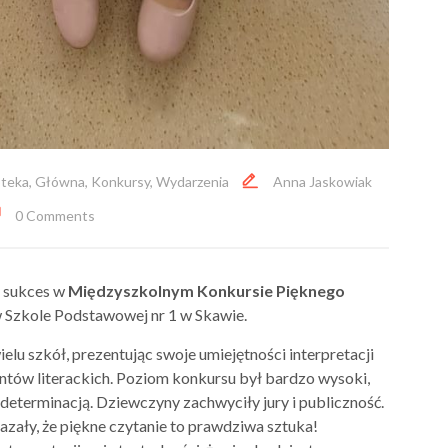
oteka
,
Główna
,
Konkursy
,
Wydarzenia
Anna Jaskowiak
0 Comments
y sukces w
Międzyszkolnym Konkursie Pięknego
 w Szkole Podstawowej nr 1 w Skawie.
elu szkół, prezentując swoje umiejętności interpretacji
ntów literackich. Poziom konkursu był bardzo wysoki,
determinacją. Dziewczyny zachwyciły jury i publiczność.
azały, że piękne czytanie to prawdziwa sztuka!