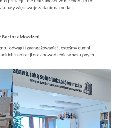
erpretacji – nie teatralności, że nie chodzi o to,
ykonały więc swoje zadanie na medal!
ż
Bartosz Możdżeń
.
entu, odwagi i zaangażowania! Jesteśmy dumni
rackich inspiracji oraz powodzenia w następnych