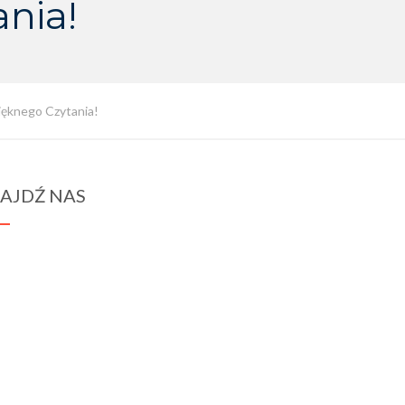
nia!
ięknego Czytania!
AJDŹ NAS
spraba@rabawyzna.edu.pl
34-721 Raba Wyżna 120
tel. (18) 26 71 071