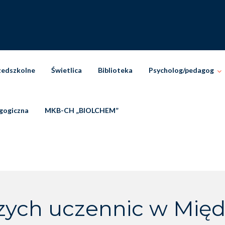
zedszkolne
Świetlica
Biblioteka
Psycholog/pedagog
gogiczna
MKB-CH „BIOLCHEM”
zych uczennic w Mię