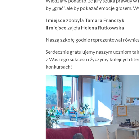
Wiedziały ponadto, że jury szuka prawdy w int
by „grać”, ale by pokazać emocje głosem. W
I miejsce
zdobyła
Tamara Franczyk
II miejsce
zajęła
Helena Rutkowska
Naszą szkołę godnie reprezentował równie
Serdecznie gratulujemy naszym uczniom tal
z Waszego sukcesu i życzymy kolejnych lite
konkursach!