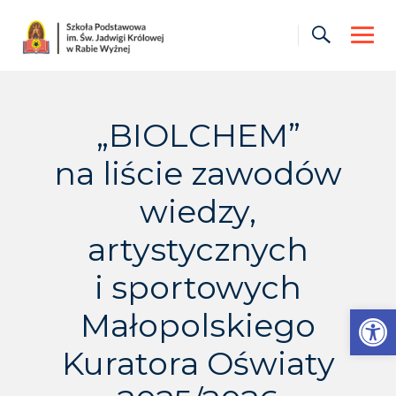
Skip
to
content
„BIOLCHEM”
na liście zawodów
wiedzy,
artystycznych
i sportowych
Otwórz pasek narzędzi
Małopolskiego
Kuratora Oświaty