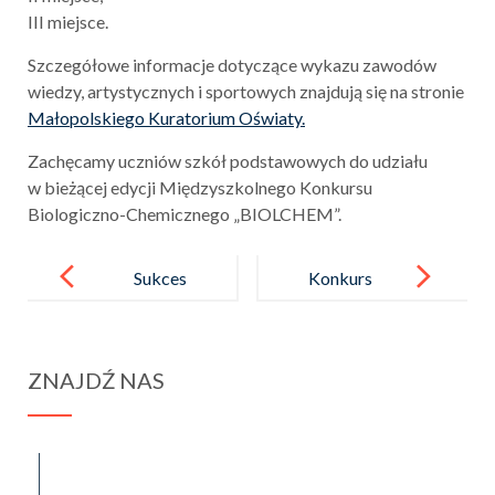
III miejsce.
Szczegółowe informacje dotyczące wykazu zawodów
wiedzy, artystycznych i sportowych znajdują się na stronie
Małopolskiego Kuratorium Oświaty.
Zachęcamy uczniów szkół podstawowych do udziału
w bieżącej edycji Międzyszkolnego Konkursu
Biologiczno-Chemicznego „BIOLCHEM”.
Post
navigation
Sukces
Konkurs
naszych
„Najpiękniejs
uczennic
za dekoracja
ZNAJDŹ NAS
w Międzyszk
z dyni”
olnym
Konkursie
spraba@rabawyzna.edu.pl
34-721 Raba Wyżna 120
Pięknego