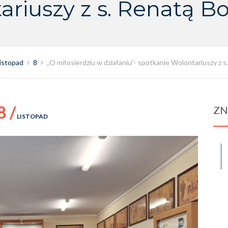
ariuszy z s. Renatą Bo
listopad
8
„O miłosierdziu w działaniu”- spotkanie Wolontariuszy z s
8 /
ZN
LISTOPAD