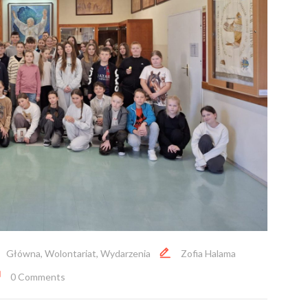
Główna
,
Wolontariat
,
Wydarzenia
Zofia Halama
0 Comments