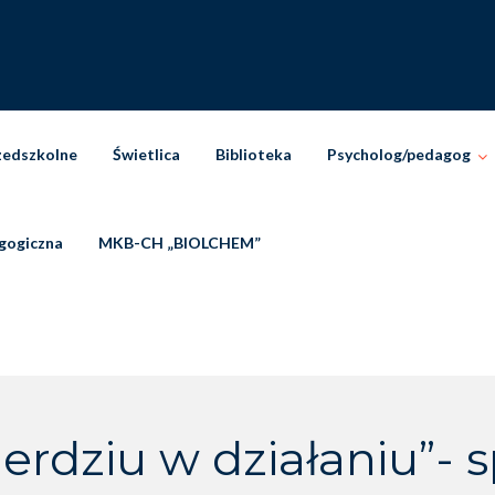
zedszkolne
Świetlica
Biblioteka
Psycholog/pedagog
gogiczna
MKB-CH „BIOLCHEM”
ierdziu w działaniu”- 