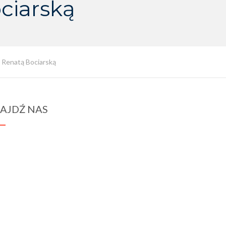
ciarską
. Renatą Bociarską
AJDŹ NAS
spraba@rabawyzna.edu.pl
34-721 Raba Wyżna 120
tel. (18) 26 71 071