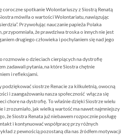
ię coroczne spotkanie Wolontariuszy z Siostrą Renatą
Siostra mówiła o wartości Wolontariatu, nawiązując
sierdzia”. Przywołując nauczanie papieża Polaka
m, przypomniała, że prawdziwa troska o innych nie jest
aniem drugiego człowieka i pochylaniem się nad jego
 rozmowie o dzieciach cierpiących na dystrofię
m zadawali pytania, na które Siostra chętnie
iem i refleksjami.
y podziękować siostrze Renacie za kilkuletnią, owocną
ności i zaangażowaniu nasza społeczność włącza się
ci chore na dystrofię. To właśnie dzięki Siostrze wielu
ie i zrozumiało, jak wielką wartość ma nawet najmniejszy
go, że Siostra Renata już niebawem rozpocznie posługę
ontakt i kontynuować współpracę przy różnych
przykład z pewnością pozostaną dla nas źródłem motywacji