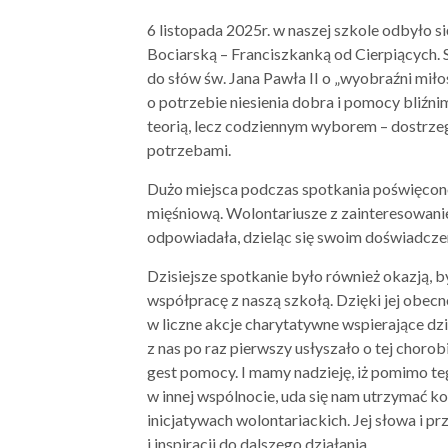
6 listopada 2025r. w naszej szkole odbyło s
Bociarską – Franciszkanką od Cierpiących. 
do słów św. Jana Pawła II o „wyobraźni miło
o potrzebie niesienia dobra i pomocy bliźni
teorią, lecz codziennym wyborem – dostrzeg
potrzebami.
Dużo miejsca podczas spotkania poświęcono
mięśniową. Wolontariusze z zainteresowanie
odpowiadała, dzieląc się swoim doświadczen
Dzisiejsze spotkanie było również okazją, b
współpracę z naszą szkołą. Dzięki jej obec
w liczne akcje charytatywne wspierające dzie
z nas po raz pierwszy usłyszało o tej chorob
gest pomocy. I mamy nadzieję, iż pomimo te
w innej wspólnocie, uda się nam utrzymać k
inicjatywach wolontariackich. Jej słowa i 
i inspiracji do dalszego działania.