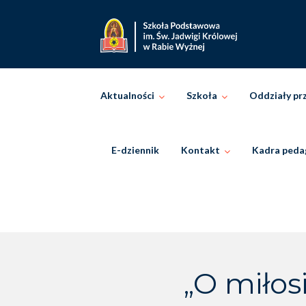
Skip
to
content
Aktualności
Szkoła
Oddziały pr
E-dziennik
Kontakt
Kadra peda
„O miłos