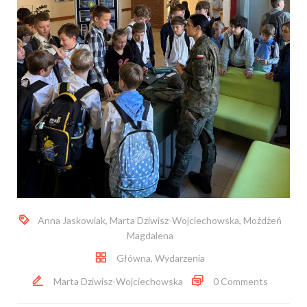
Anna Jaskowiak
,
Marta Dziwisz-Wojciechowska
,
Możdżeń
Magdalena
Główna
,
Wydarzenia
Marta Dziwisz-Wojciechowska
0 Comments