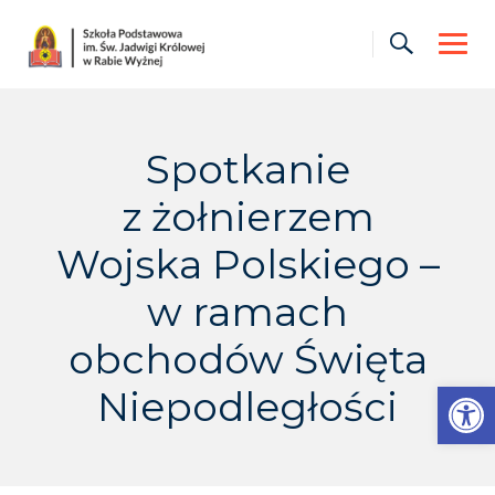
Skip
to
content
Spotkanie
z żołnierzem
Wojska Polskiego –
w ramach
obchodów Święta
Otwórz pasek narzędzi
Niepodległości