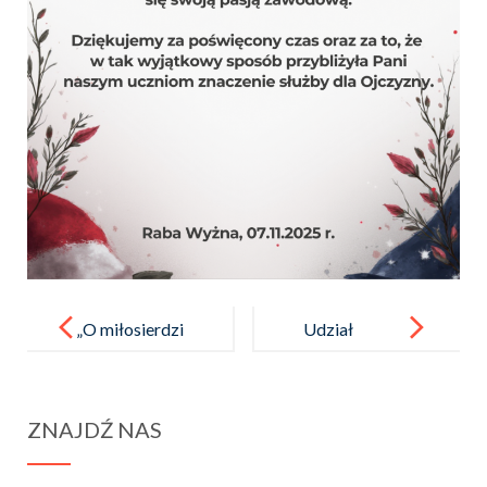
Post
navigation
„O miłosierdzi
Udział
u w działaniu”-
przedstawicie
spotkanie
li szkoły
ZNAJDŹ NAS
Wolontariusz
w gminnych
y z s. Renatą
obchodach