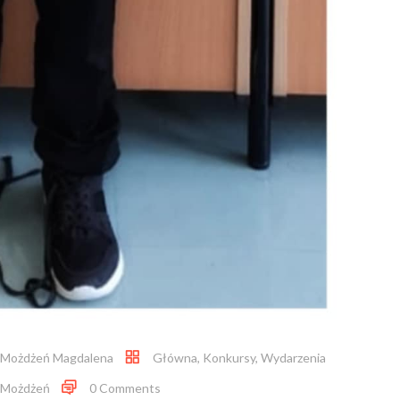
Możdżeń Magdalena
Główna
,
Konkursy
,
Wydarzenia
 Możdżeń
0 Comments