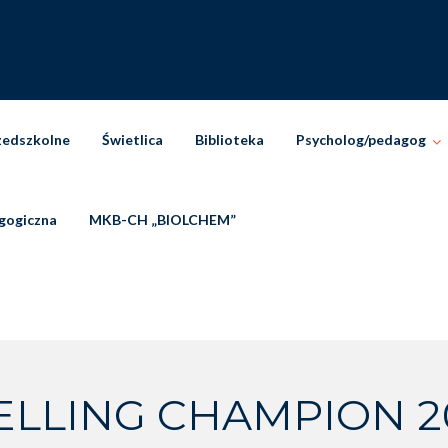
zedszkolne
Świetlica
Biblioteka
Psycholog/pedagog
gogiczna
MKB-CH „BIOLCHEM”
ELLING CHAMPION 2