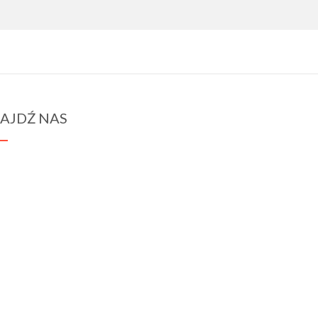
AJDŹ NAS
spraba@rabawyzna.edu.pl
34-721 Raba Wyżna 120
tel. (18) 26 71 071