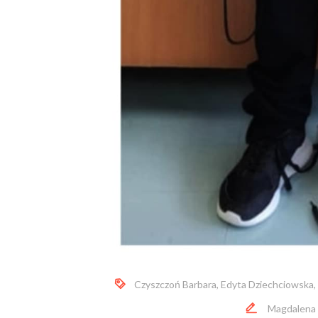
Czyszczoń Barbara
,
Edyta Dziechciowska
,
Magdalena