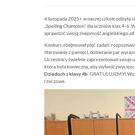
4 listopada 2025 r. w naszej szkole odbyła 
„Spelling Champion” dla uczniów klas 4–6. W
sprawdzić swoją znajomość angielskiego alf
Konkurs obejmował pięć zadań: rozpoznawani
literowanie z pamięci, dobieranie par wyrazó
Uczestnicy świetnie zaprezentowali swoje u
która była konieczna, aby wyłonić zwycięzc
Dziaduch z klasy 4b
. GRATULUJEMY! Wszys
rzeczowe.