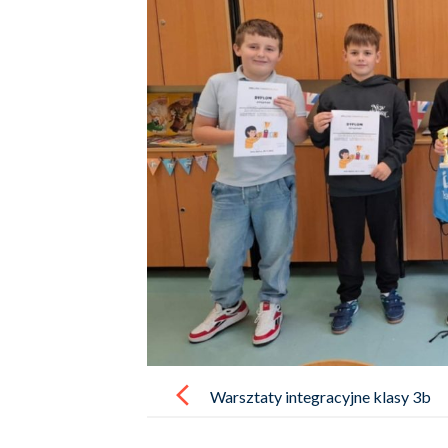
Post
navigation
Warsztaty integracyjne klasy 3b
i oddziału przedszkolnego 0b –