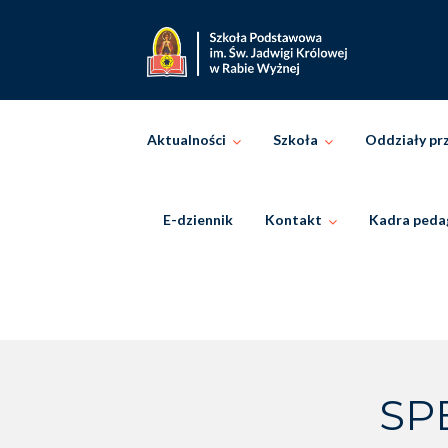
Skip
to
content
Aktualności
Szkoła
Oddziały pr
E-dziennik
Kontakt
Kadra peda
SP