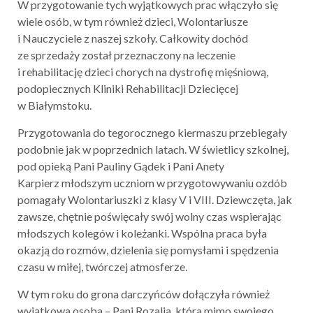
W przygotowanie tych wyjątkowych prac włączyło się
wiele osób, w tym również dzieci, Wolontariusze
i Nauczyciele z naszej szkoły. Całkowity dochód
ze sprzedaży został przeznaczony na leczenie
i rehabilitację dzieci chorych na dystrofię mięśniową,
podopiecznych Kliniki Rehabilitacji Dziecięcej
w Białymstoku.
Przygotowania do tegorocznego kiermaszu przebiegały
podobnie jak w poprzednich latach. W świetlicy szkolnej,
pod opieką Pani Pauliny Gądek i Pani Anety
Karpierz młodszym uczniom w przygotowywaniu ozdób
pomagały Wolontariuszki z klasy V i VIII. Dziewczęta, jak
zawsze, chętnie poświęcały swój wolny czas wspierając
młodszych kolegów i koleżanki. Wspólna praca była
okazją do rozmów, dzielenia się pomysłami i spędzenia
czasu w miłej, twórczej atmosferze.
W tym roku do grona darczyńców dołączyła również
wyjątkowa osoba – Pani Rozalia, która mimo swojego