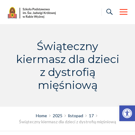
Skip
to
content
Świąteczny
kiermasz dla dzieci
z dystrofią
mięśniową
Otwórz pasek narzędzi
Home
2025
listopad
17
Świąteczny kiermasz dla dzieci z dystrofią mięśniową