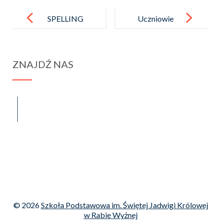
Post
navigation
SPELLING
Uczniowie
CHAMPION
naszej szkoły
2025
w etapie
ZNAJDŹ NAS
rejonowym
konkursów
przedmiotow
spraba@rabawyzna.edu.pl
34-721 Raba Wyżna 120
ych MKO
tel. (18) 26 71 071
© 2026
Szkoła Podstawowa im. Świętej Jadwigi Królowej
w Rabie Wyżnej