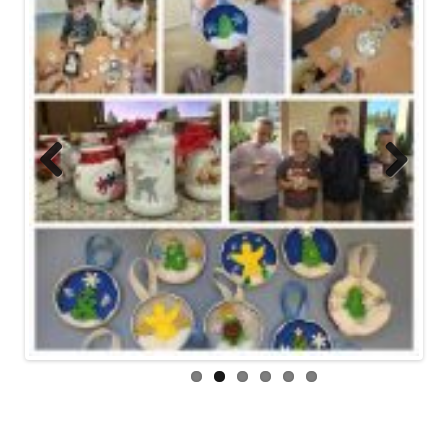
Previ
Next
ous