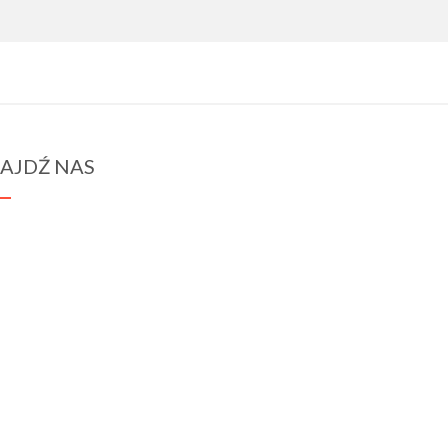
AJDŹ NAS
spraba@rabawyzna.edu.pl
34-721 Raba Wyżna 120
tel. (18) 26 71 071