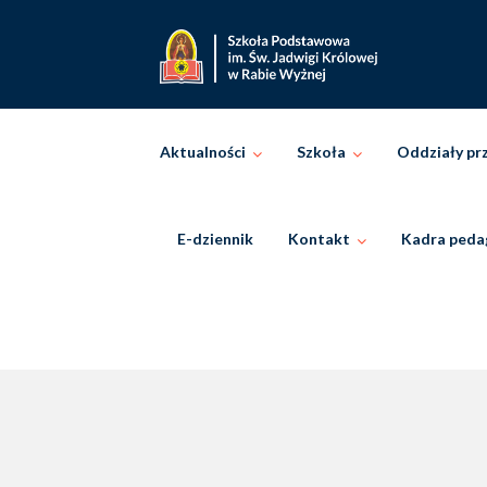
Skip
to
content
Aktualności
Szkoła
Oddziały pr
E-dziennik
Kontakt
Kadra peda