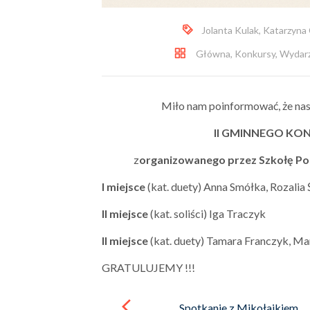
Jolanta Kulak
,
Katarzyna 
Główna
,
Konkursy
,
Wydarz
Miło nam poinformować, że nasz
II GMINNEGO KO
z
organizowanego przez Szkołę Po
I miejsce
(kat. duety) Anna Smółka, Rozalia
II miejsce
(kat. soliści) Iga Traczyk
II miejsce
(kat. duety) Tamara Franczyk, Ma
GRATULUJEMY !!!
Post
navigation
Spotkanie z Mikołajkiem