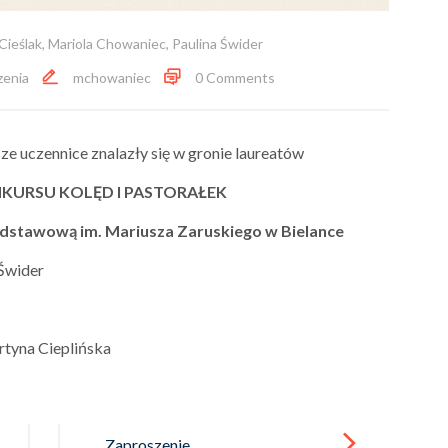
Cieślak
,
Mariola Chowaniec
,
Paulina Świder
enia
mchowaniec
0 Comments
e uczennice znalazły się w gronie laureatów
NKURSU KOLĘD I PASTORAŁEK
dstawową im. Mariusza Zaruskiego w Bielance
 Świder
rtyna Cieplińska
Zaproszenie