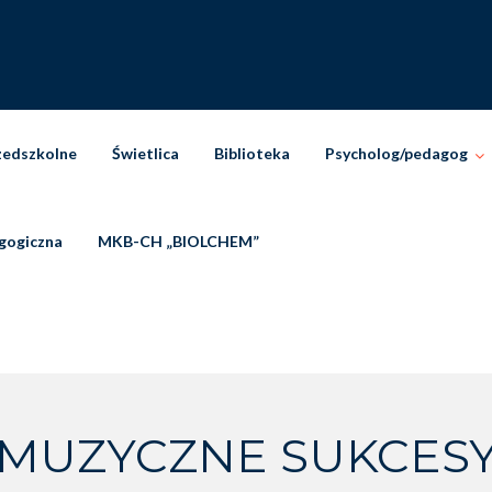
zedszkolne
Świetlica
Biblioteka
Psycholog/pedagog
gogiczna
MKB-CH „BIOLCHEM”
MUZYCZNE SUKCES