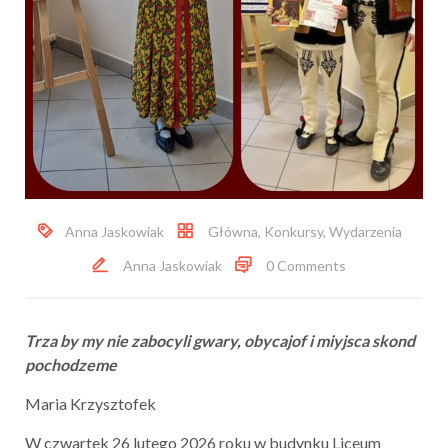
Anna Jaskowiak
Główna
,
Konkursy
,
Wydarzenia
Anna Jaskowiak
0 Comments
Trza by my nie zabocyli gwary, obycajof i miyjsca skond
pochodzem
e
Maria Krzysztofek
W czwartek 26 lutego 2026 roku w budynku Liceum