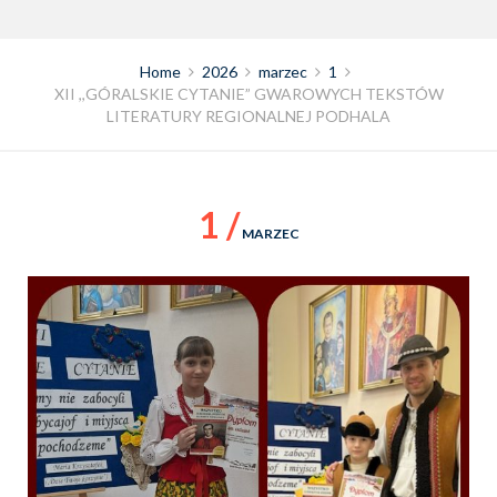
Home
2026
marzec
1
XII ,,GÓRALSKIE CYTANIE” GWAROWYCH TEKSTÓW
LITERATURY REGIONALNEJ PODHALA
1 /
MARZEC