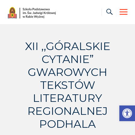
Skip
to
content
XII ,,GÓRALSKIE
CYTANIE”
GWAROWYCH
TEKSTÓW
LITERATURY
Otwórz pasek narzędzi
REGIONALNEJ
PODHALA