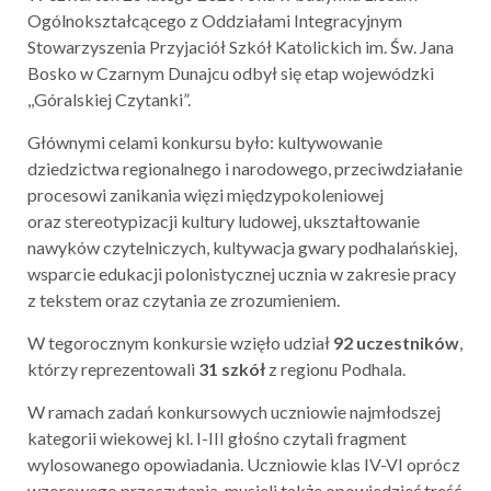
Ogólnokształcącego z Oddziałami Integracyjnym
Stowarzyszenia Przyjaciół Szkół Katolickich im. Św. Jana
Bosko w Czarnym Dunajcu odbył się etap wojewódzki
,,Góralskiej Czytanki”.
Głównymi celami konkursu było: kultywowanie
dziedzictwa regionalnego i narodowego, przeciwdziałanie
procesowi zanikania więzi międzypokoleniowej
oraz stereotypizacji kultury ludowej, ukształtowanie
nawyków czytelniczych, kultywacja gwary podhalańskiej,
wsparcie edukacji polonistycznej ucznia w zakresie pracy
z tekstem oraz czytania ze zrozumieniem.
W tegorocznym konkursie wzięło udział
92
uczestników
,
którzy reprezentowali
31 szkół
z regionu Podhala.
W ramach zadań konkursowych uczniowie najmłodszej
kategorii wiekowej kl. I-III głośno czytali fragment
wylosowanego opowiadania. Uczniowie klas IV-VI oprócz
wzorowego przeczytania, musieli także opowiedzieć treść