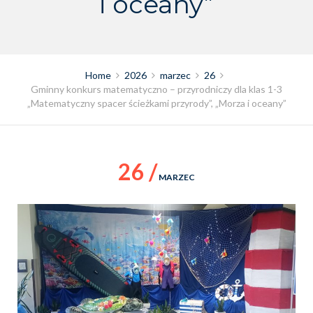
i oceany”
Home
2026
marzec
26
Gminny konkurs matematyczno – przyrodniczy dla klas 1-3
„Matematyczny spacer ścieżkami przyrody”, „Morza i oceany”
26 /
MARZEC