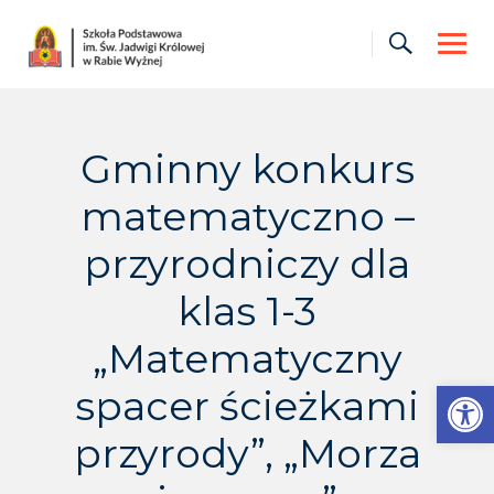
Skip
to
content
Gminny konkurs
matematyczno –
przyrodniczy dla
klas 1-3
„Matematyczny
Otwórz pasek narzędzi
spacer ścieżkami
przyrody”, „Morza