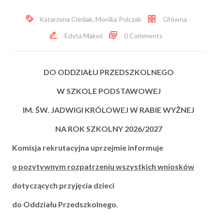
Katarzyna Cieślak
,
Monika Polczak
Główna
Edyta Makoś
0 Comments
DO ODDZIAŁU PRZEDSZKOLNEGO
W SZKOLE PODSTAWOWEJ
IM. ŚW. JADWIGI KRÓLOWEJ W RABIE WYŻNEJ
NA ROK SZKOLNY 2026/2027
Komisja rekrutacyjna uprzejmie informuje
o pozytywnym rozpatrzeniu wszystkich wniosków
dotyczących przyjęcia dzieci
do Oddziału Przedszkolnego.