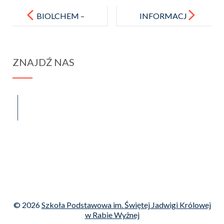
Post
navigation
BIOLCHEM –
INFORMACJ
lista uczniów
A
zakwalifikow
O REKRUTA
ZNAJDŹ NAS
anych
CJI DO
do II etapu
KLASY I
konkursu.
spraba@rabawyzna.edu.pl
34-721 Raba Wyżna 120
tel. (18) 26 71 071
© 2026
Szkoła Podstawowa im. Świętej Jadwigi Królowej
w Rabie Wyżnej