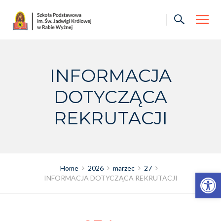
Skip
to
content
INFORMACJA
DOTYCZĄCA
REKRUTACJI
Home
2026
marzec
27
Otwórz pasek narzędzi
INFORMACJA DOTYCZĄCA REKRUTACJI