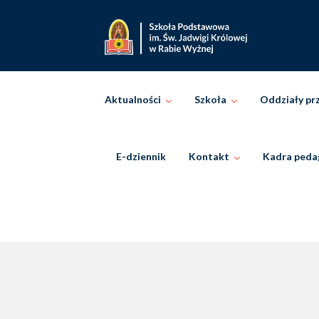
Skip
to
content
Aktualności
Szkoła
Oddziały pr
E-dziennik
Kontakt
Kadra peda