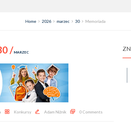
Home
2026
marzec
30
Memoriada
30 /
ZN
MARZEC
a
Konkursy
Adam Niżnik
0 Comments