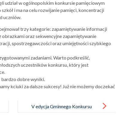
ięli udział w ogólnopolskim konkursie pamięciowym
zkół i ma na celu rozwijanie pamięci, koncentracji
d uczniów.
bejmował trzy kategorie: zapamiętywanie informacji
y z obrazkami oraz sekwencyjne zapamiętywanie
acji, spostrzegawczości oraz umiejętności szybkiego
przygotowanymi zadaniami. Warto podkreślić,
jmłodszych uczestników konkursu, który jest
ce.
 bardzo dobre wyniki.
amy kciuki za dalsze sukcesy! Już nie możemy doczekać
V edycja Gminnego Konkursu
Wiedzy o Krajach
Anglojęzycznych