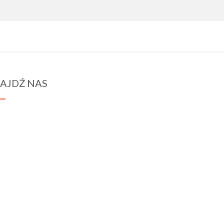
AJDŹ NAS
spraba@rabawyzna.edu.pl
34-721 Raba Wyżna 120
tel. (18) 26 71 071