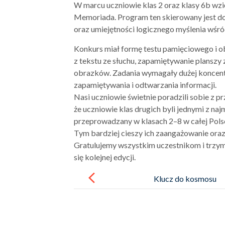
W marcu uczniowie klas 2 oraz klasy 6b wz
Memoriada. Program ten skierowany jest do s
oraz umiejętności logicznego myślenia wśró
Konkurs miał formę testu pamięciowego i o
z tekstu ze słuchu, zapamiętywanie plansz
obrazków. Zadania wymagały dużej koncentr
zapamiętywania i odtwarzania informacji.
Nasi uczniowie świetnie poradzili sobie z 
że uczniowie klas drugich byli jednymi z na
przeprowadzany w klasach 2–8 w całej Pols
Tym bardziej cieszy ich zaangażowanie oraz
Gratulujemy wszystkim uczestnikom i trzym
się kolejnej edycji.
Post
navigation
Klucz do kosmosu