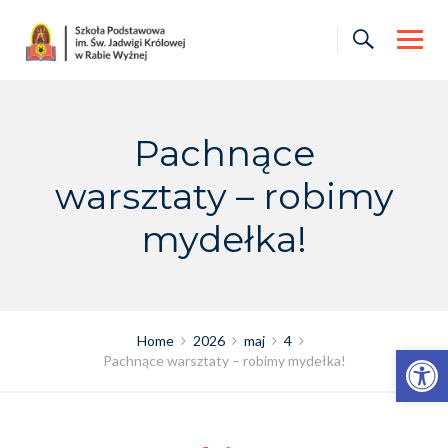
Skip
to
content
Pachnące
warsztaty – robimy
mydełka!
Home
2026
maj
4
Otwórz pasek narzędzi
Pachnące warsztaty – robimy mydełka!