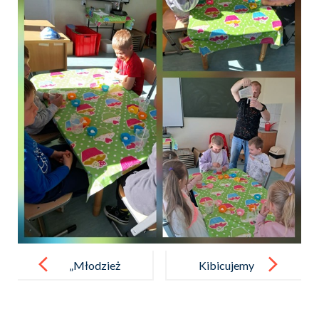
Post
navigation
„Młodzież
Kibicujemy
pamięta”
w walce
o mistrzostwo