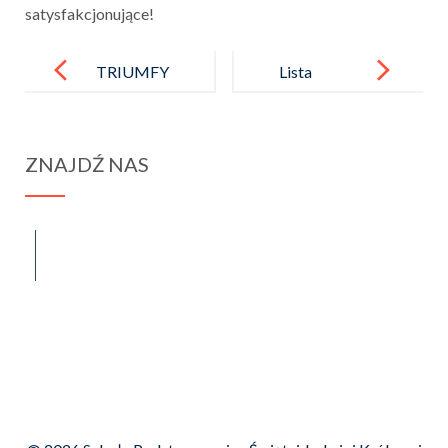
satysfakcjonujące!
Post
navigation
TRIUMFY
Lista
UCZNIÓW
laureatów
Międzyszkoln
ZNAJDŹ NAS
ego Konkursu
BIOLCHEM
spraba@rabawyzna.edu.pl
34-721 Raba Wyżna 120
tel. (18) 26 71 071