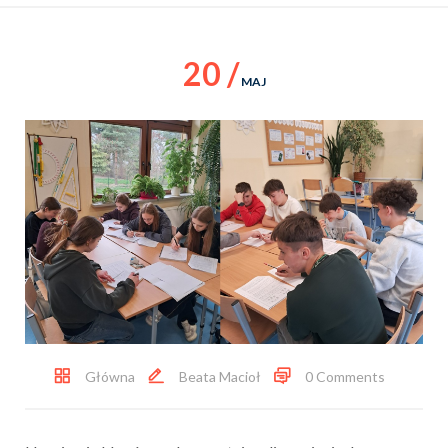
20 /
MAJ
Główna
Beata Macioł
0 Comments