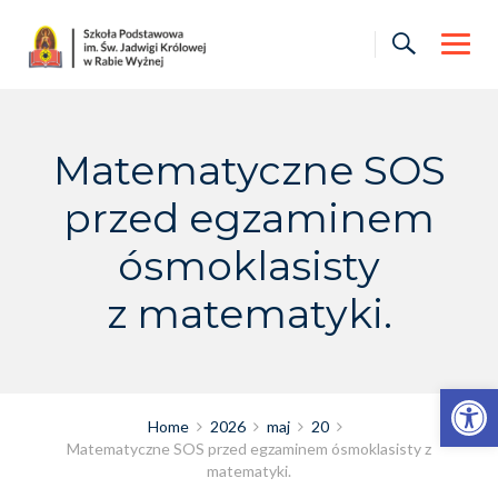
Skip
to
content
Matematyczne SOS
przed egzaminem
ósmoklasisty
z matematyki.
Otwórz pasek narzędzi
Home
2026
maj
20
Matematyczne SOS przed egzaminem ósmoklasisty z
matematyki.