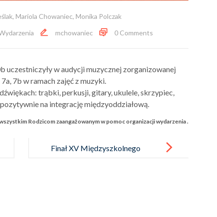
ślak
,
Mariola Chowaniec
,
Monika Polczak
Wydarzenia
mchowaniec
0 Comments
0b uczestniczyły w audycji muzycznej zorganizowanej
 7a, 7b w ramach zajęć z muzyki.
więkach: trąbki, perkusji, gitary, ukulele, skrzypiec,
pozytywnie na integrację międzyoddziałową.
 wszystkim
Rodzicom
zaangażowanym w pomoc organizacji wydarzenia .
Finał XV Międzyszkolnego
Konkursu Biologiczno-
Chemicznego „BIOLCHEM”