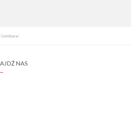
z Gembara/
AJDŹ NAS
spraba@rabawyzna.edu.pl
34-721 Raba Wyżna 120
tel. (18) 26 71 071