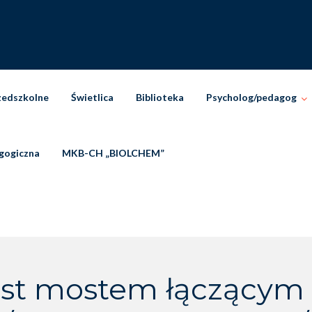
zedszkolne
Świetlica
Biblioteka
Psycholog/pedagog
gogiczna
MKB-CH „BIOLCHEM”
st mostem łączącym 