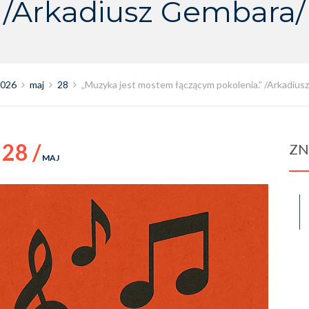
/Arkadiusz Gembara/
026
maj
28
„Muzyka jest mostem łączącym pokolenia.” /Arkadius
28 /
ZN
MAJ