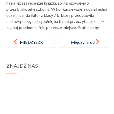
na najlepszą recenzję książki, zorganizowanego
przez bibliotekę szkolną. W konkursie wzięła udział jedna
uczennica Ida Sutor z klasy 7 b, która przedstawiła
ciekawą i oryginalną opinię na temat przeczytanej książki,
zajmując jednocześnie pierwsze miejsce. Gratulujemy.
Post
navigation
MIĘDZYSZK
Międzynarod
OLNE
owy sukces
ZAWODY
uczniów
ZNAJDŹ NAS
MATEMATY
naszej szkoły!
CZNO –
FIZYCZNE
spraba@rabawyzna.edu.pl
34-721 Raba Wyżna 120
tel. (18) 26 71 071