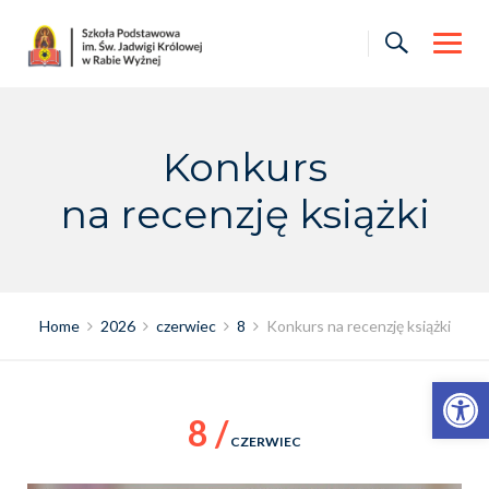
Skip
to
content
Konkurs
na recenzję książki
Home
2026
czerwiec
8
Konkurs na recenzję książki
Otwórz pasek narzędzi
8 /
CZERWIEC