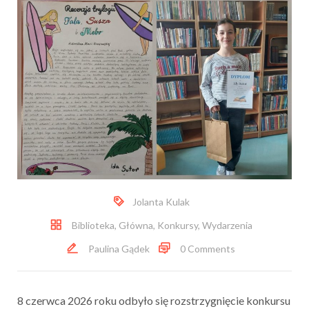
Jolanta Kulak
Biblioteka
,
Główna
,
Konkursy
,
Wydarzenia
Paulina Gądek
0 Comments
8 czerwca 2026 roku odbyło się rozstrzygnięcie konkursu