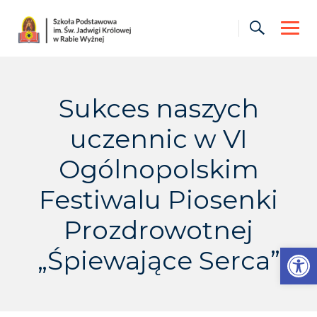
Skip
to
content
Sukces naszych
uczennic w VI
Ogólnopolskim
Festiwalu Piosenki
Prozdrowotnej
Otwórz pasek narzędzi
„Śpiewające Serca”