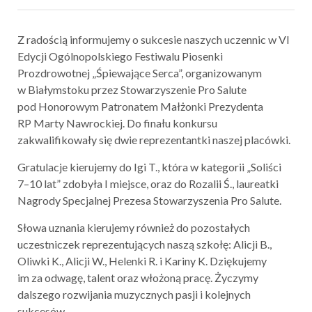
Z radością informujemy o sukcesie naszych uczennic w VI
Edycji Ogólnopolskiego Festiwalu Piosenki
Prozdrowotnej „Śpiewające Serca”, organizowanym
w Białymstoku przez Stowarzyszenie Pro Salute
pod Honorowym Patronatem Małżonki Prezydenta
RP Marty Nawrockiej. Do finału konkursu
zakwalifikowały się dwie reprezentantki naszej placówki.
Gratulacje kierujemy do Igi T., która w kategorii „Soliści
7–10 lat” zdobyła I miejsce, oraz do Rozalii Ś., laureatki
Nagrody Specjalnej Prezesa Stowarzyszenia Pro Salute.
Słowa uznania kierujemy również do pozostałych
uczestniczek reprezentujących naszą szkołę: Alicji B.,
Oliwki K., Alicji W., Helenki R. i Kariny K. Dziękujemy
im za odwagę, talent oraz włożoną pracę. Życzymy
dalszego rozwijania muzycznych pasji i kolejnych
sukcesów.